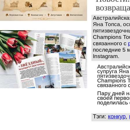
возвраща
Австралийская
Яна Топса, о
пятизвездочн
Champions To
связанного с
последние 5 
Instagram.
Австралийск
супруга Яна
пятизвездоч
Champions T
связанного 
Пару дней н
своей перво
поделилась 
Тэги:
конкур
,