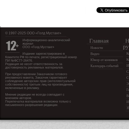
© 1997-2025 OOO «Голд Мустанг»
Главная
Н
Информационно-аналитический
журнал
ру
ООО «Голд Мустанг»
Новости
К
Издание зарегистрировано в
Видео
Комитете РФ по печати, регистрационный номер
К
Юмор от конников
ПИ №ФС77-26476.
Редакция не несет ответственность за
И
Календарь событий
достоверность рекламных материалов.
С
При предоставлении Заказчиком готового
рекламного макета, Заказчик гарантирует
С
соблюдение авторских прав (интеллектуальной
Э
собственности) третьих лиц на произведения,
включенные в рекламу.
Г
Мнение редакции не всегда совпадает с
В
мнением авторов.
Перепечатка материалов возможна только с
И
письменного разрешения редакции.
З