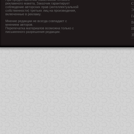
рекламного макета, Заказчик гарантирует
С
соблюдение авторских прав (интеллектуальной
Э
собственности) третьих лиц на произведения,
включенные в рекламу.
Г
Мнение редакции не всегда совпадает с
В
мнением авторов.
Перепечатка материалов возможна только с
И
письменного разрешения редакции.
З