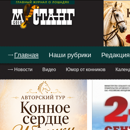
ГЛАВНЫЙ ЖУРНАЛ О ЛОШАДЯХ
Главная
Наши рубрики
Редакция
Новости
Видео
Юмор от конников
Кален