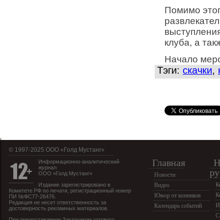
Помимо этог
развлекател
выступлени
клуба,
а так
Начало
мер
Тэги:
скачки
,
© 1997-2025 OOO «Голд Мустанг»
Главная
Н
Информационно-аналитический
журнал
ру
ООО «Голд Мустанг»
Новости
К
Издание зарегистрировано в
Видео
Комитете РФ по печати, регистрационный номер
К
Юмор от конников
ПИ №ФС77-26476.
Редакция не несет ответственность за
И
Календарь событий
достоверность рекламных материалов.
С
При предоставлении Заказчиком готового