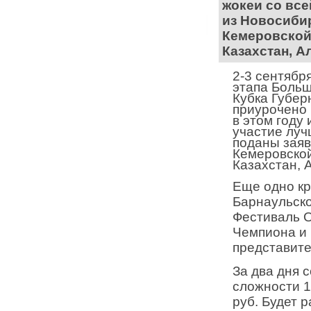
жокеи со все
из
Новосибир
Кемеровско
Казахстан, А
2-3 сентябр
этапа Больш
Куб
ка
Губерн
приурочено 
в этом году 
участие луч
поданы заяв
Кемеровско
Казахстан, 
Еще одно кр
Барнаульско
Фестиваль О
Чемпиона и 
представите
За два дня 
сложности
1
руб.
Будет р