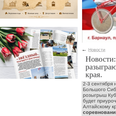
←
Новости
Новости:
разыграю
края.
2-3 сентября 
Большого Сиб
розыгрыш
Ку
будет
приуроч
Алтайск
ому
к
соревновани