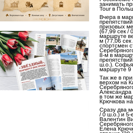
занимать пр
Tour
в Поль
Вчера в ма
препятствий
призовых ме
(67,99 сек /
маршруте ве
м (77,06 сек
спортсмен ст
Серебряного
8-м в марш
препятствий 
ш.о.). Софь
маршруте 9
Так же в пр
верхом на Ка
Серебряного
Александра 
в том же мар
Крючкова на 
Сразу два м
/ 0 ш.о.) и 
Валентин В
Серебряного
Елена Крючк