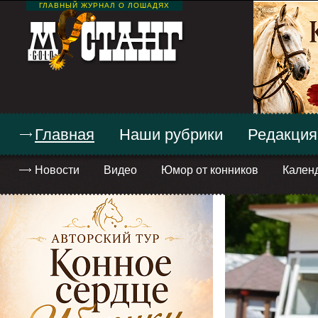
ГЛАВНЫЙ ЖУРНАЛ О ЛОШАДЯХ
Главная
Наши рубрики
Редакция
Новости
Видео
Юмор от конников
Кален