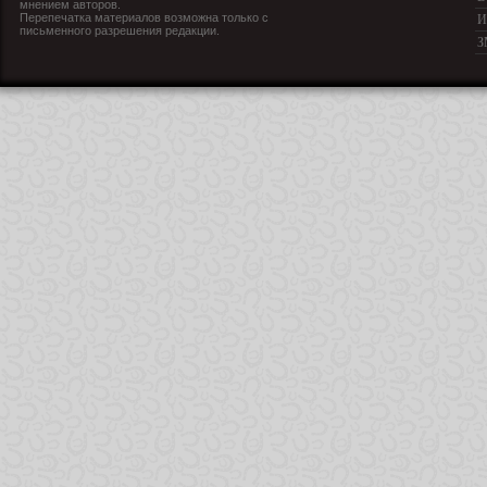
мнением авторов.
Перепечатка материалов возможна только с
И
письменного разрешения редакции.
З