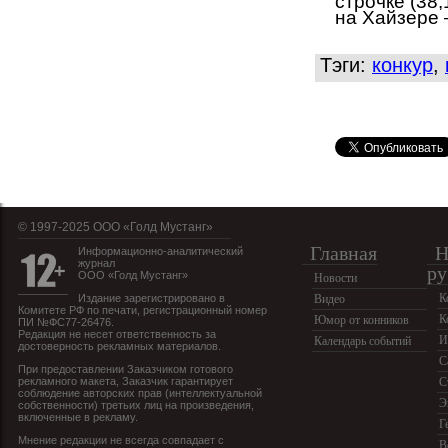
строчке (38,
на Хайзере —
Тэги:
конкур
,
© 1997-2025 OOO «Голд Мустанг»
Главная
Н
Информационно-аналитический
журнал
ру
ООО «Голд Мустанг»
Новости
К
Издание зарегистрировано в
Видео
Комитете РФ по печати, регистрационный номер
К
Юмор от конников
ПИ №ФС77-26476.
Редакция не несет ответственность за
И
Календарь событий
достоверность рекламных материалов.
С
При предоставлении Заказчиком готового
рекламного макета, Заказчик гарантирует
С
соблюдение авторских прав (интеллектуальной
Э
собственности) третьих лиц на произведения,
включенные в рекламу.
Г
Мнение редакции не всегда совпадает с
В