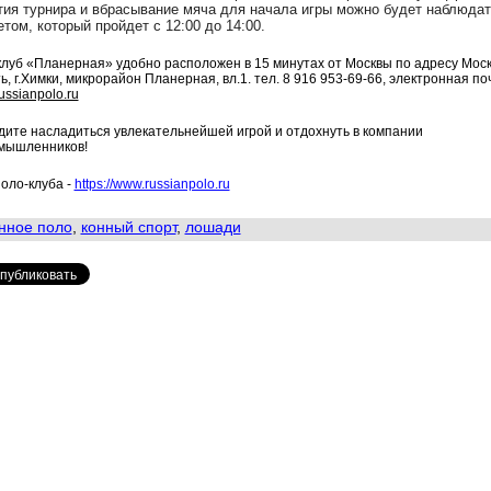
тия турнира и вбрасывание мяча для начала игры можно будет наблюдат
том, который пройдет с 12:00 до 14:00.
луб «Планерная» удобно расположен в 15 минутах от Москвы по адресу Мос
ь, г.Химки, микрорайон Планерная, вл.1. тел. 8 916 953-69-66, электронная по
ussianpolo.ru
ите насладиться увлекательнейшей игрой и отдохнуть в компании
мышленников!
оло-клуба -
https://www.russianpolo.ru
нное поло
,
конный спорт
,
лошади