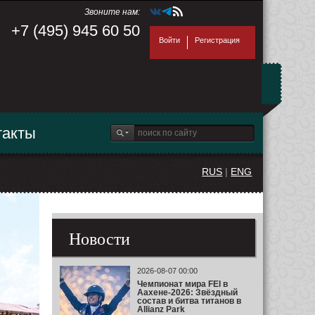
Звоните нам:
+7 (495) 945 60 50
Войти
Регистрация
такты
RUS
|
ENG
Новости
2026-08-07 00:00
Чемпионат мира FEI в
Аахене-2026: Звёздный
состав и битва титанов в
Allianz Park