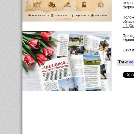
откры
фурше
Поло-к
област
info@r
Приход
едино
Сайт п
Тэги:
ко