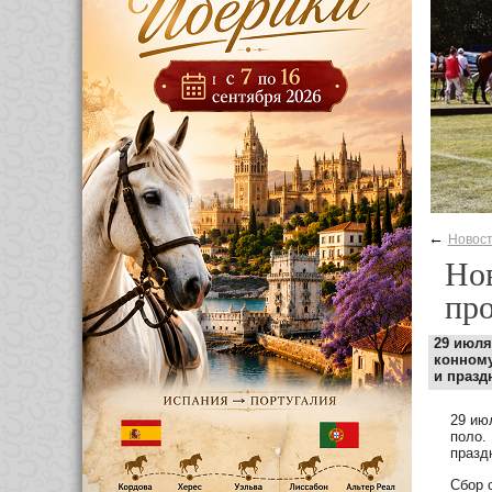
←
Новос
Нов
про
29 июля
конному
и празд
29 ию
поло.
празд
Сбор