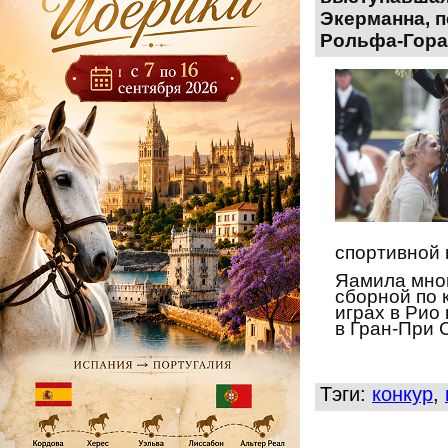
Экерманна, п
Рольфа-Гора
спортивной 
Яамила мног
сборной по 
играх в Рио 
в Гран-При
C
Тэги:
конкур
,