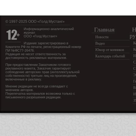
© 1997-2025 OOO «Голд Мустанг»
Главная
Н
Информационно-аналитический
журнал
ру
ООО «Голд Мустанг»
Новости
К
Издание зарегистрировано в
Видео
Комитете РФ по печати, регистрационный номер
К
Юмор от конников
ПИ №ФС77-26476.
Редакция не несет ответственность за
И
Календарь событий
достоверность рекламных материалов.
С
При предоставлении Заказчиком готового
рекламного макета, Заказчик гарантирует
С
соблюдение авторских прав (интеллектуальной
Э
собственности) третьих лиц на произведения,
включенные в рекламу.
Г
Мнение редакции не всегда совпадает с
В
мнением авторов.
Перепечатка материалов возможна только с
И
письменного разрешения редакции.
З