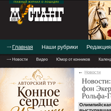
ГЛАВНЫЙ ЖУРНАЛ О ЛОШАДЯХ
Главная
Наши рубрики
Редакция
Новости
Видео
Юмор от конников
Кален
←
Новости
Новости
фон Экер
Рольфа-Г
Олимпийская
выступавшая