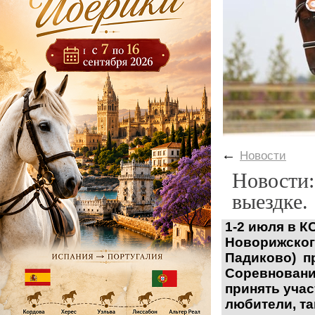
←
Новости
Новости:
выездке.
1-2 июля в К
Новорижског
Падиково) п
Соревновани
принять учас
любители, т