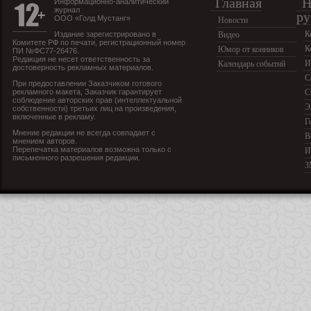
Главная
Н
Информационно-аналитический
журнал
ру
ООО «Голд Мустанг»
Новости
К
Издание зарегистрировано в
Видео
Комитете РФ по печати, регистрационный номер
К
Юмор от конников
ПИ №ФС77-26476.
Редакция не несет ответственность за
И
Календарь событий
достоверность рекламных материалов.
С
При предоставлении Заказчиком готового
рекламного макета, Заказчик гарантирует
С
соблюдение авторских прав (интеллектуальной
Э
собственности) третьих лиц на произведения,
включенные в рекламу.
Г
Мнение редакции не всегда совпадает с
В
мнением авторов.
Перепечатка материалов возможна только с
И
письменного разрешения редакции.
З