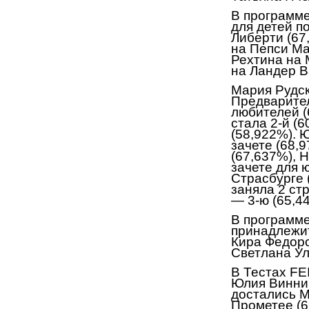
В программе
для детей п
Либерти (67
на Пепси Ма
Рехтина на 
на Ландер В
Мария Рудск
Предварител
любителей (
стала 2-й (
(58,922%). 
зачете (68,
(67,637%), 
зачете для
Страсбурге 
заняла 2 ст
— 3-ю (65,4
В программ
принадлежи
Кира Федоро
Светлана Ул
В Тестах
FE
Юлия Винниц
достались М
Прометее (6