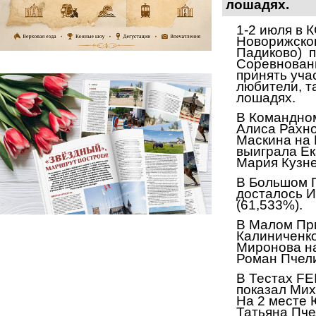
лошадях.
1-2 июля в 
Новорижског
Падиково) п
Соревновани
принять уча
любители, т
лошадях.
В Командно
Алиса Рахно
Маскина на 
выиграла Ек
Мария Кузне
В Большом П
досталось 
(61,533%).
В Малом Пр
Калиниченко
Миронова на
Роман Пчели
В Тестах
FE
показал Мих
На 2 месте 
Татьяна Пче