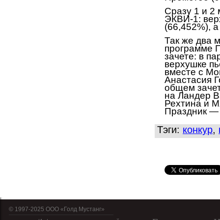
Сразу 1 и 2
ЭКВИ-1: вер
(66,452%), 
Так же два 
программе П
зачете: в п
верхушке пь
вместе с Мо
Анастасия Г
общем зачет
на Ландер В
Рехтина и М
Праздник — 
Тэги:
конкур
,
© 1997-2025 OOO «Голд Мустанг»