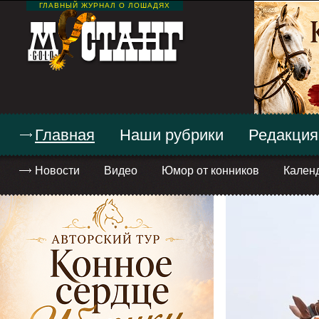
ГЛАВНЫЙ ЖУРНАЛ О ЛОШАДЯХ
Главная
Наши рубрики
Редакция
Новости
Видео
Юмор от конников
Кален