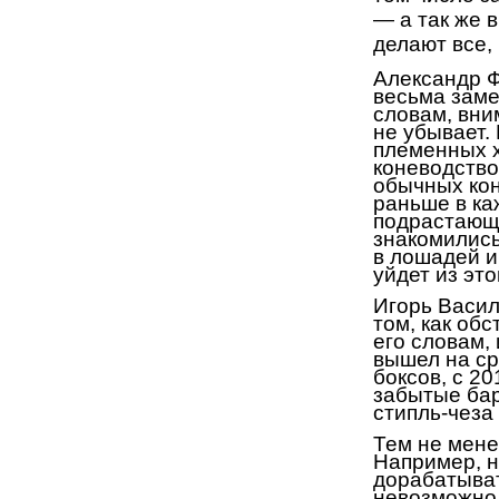
— а так же
в
делают все,
Александр 
весьма зам
словам, вни
не убывает.
племенных х
коневодство
обычных ко
раньше в ка
подрастающе
знакомилис
в лошадей и
уйдет из эт
И
горь Васи
том, как об
его словам,
вышел на ср
боксов, с 2
забытые бар
стипль-чеза
Тем не мене
Например, н
дорабатыват
невозможно