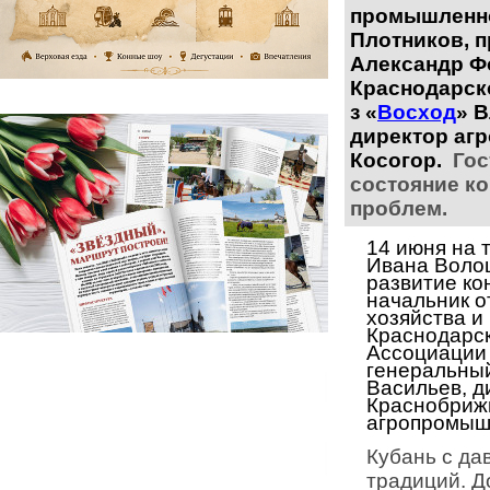
промышленно
Плотников, 
Александр Ф
Краснодарск
з «
Восход
» 
директор аг
Косогор.
Гос
состояние ко
проблем.
14 июня на 
Ивана Воло
развитие
ко
начальник о
хозяйства 
Краснодарск
А
ссоциации
генеральны
Васильев, ди
Краснобри
агропромышл
Кубань
с да
традиций. 