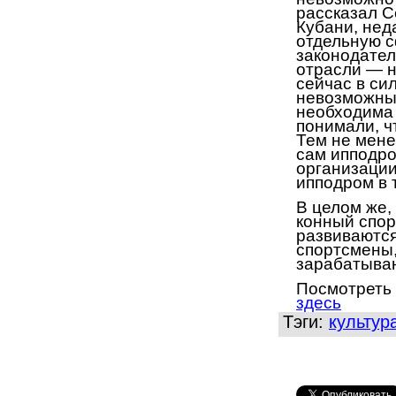
рассказал
С
Кубани,
нед
отдельную 
законодател
отрасли — н
сейчас
в си
невозможным
н
еобходима 
понимали, ч
Тем не мене
сам ипподро
организации
ипподром в 
В целом же,
конный спор
ра
звива
ю
тс
спортсмены
зарабатыва
П
осмотреть
здесь
Тэги:
культур