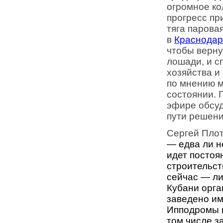
огромное к
прогресс
пр
тяга парова
в
Краснодар
чтобы верну
лошади,
и
с
хозяйства и
по мнению м
состоянии
.
эфире обсу
пути решени
Сергей Плот
—
едва ли 
идет постоя
строительст
сейчас — ли
Кубани
орга
заведено им
Ипподромы 
том числе 