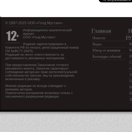
© 1997-2025 OOO «Голд Мустанг»
Главная
Н
Информационно-аналитический
журнал
ру
ООО «Голд Мустанг»
Новости
К
Издание зарегистрировано в
Видео
Комитете РФ по печати, регистрационный номер
К
Юмор от конников
ПИ №ФС77-26476.
Редакция не несет ответственность за
И
Календарь событий
достоверность рекламных материалов.
С
При предоставлении Заказчиком готового
рекламного макета, Заказчик гарантирует
С
соблюдение авторских прав (интеллектуальной
Э
собственности) третьих лиц на произведения,
включенные в рекламу.
Г
Мнение редакции не всегда совпадает с
В
мнением авторов.
Перепечатка материалов возможна только с
И
письменного разрешения редакции.
З