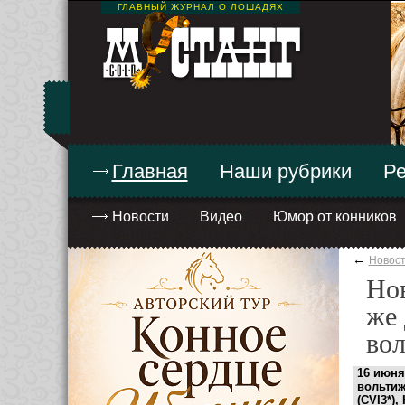
ГЛАВНЫЙ ЖУРНАЛ О ЛОШАДЯХ
Главная
Наши рубрики
Ре
Новости
Видео
Юмор от конников
←
Новос
Нов
же 
во
16 июня
вольти
(CVI3*)