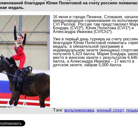
ревнований благодаря Юлии Полютовой на счету россиян появилас
ная медаль.
16 июня в городе Пезинок, Словакия, начали
международные соревнования по вольтижиро
CVI Pezinok.
Россию там представляют
Мар
Бондарь (CVI3*), Юлия Полютова (CVI1*) и
Александра Иванова (CVICh1*).
Уже в первый день турнира на счету россия
благодаря Юлии Полютовой появилась сере
медаль:
в
обязательной программе в
индивидуальном зачете
(женщины) спортсме
получила
5,423 балла.
Мария Бондарь занял
место в женском зачете с результатом 6,646
балла,
а
Александра Иванова – 17
место в
детском зачете, набрав
5,000 балла.
Тэги:
вольтижировка
,
конный спорт
,
лоша