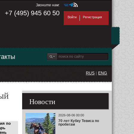
Звоните нам:
+7 (495) 945 60 50
Войти
Регистрация
такты
RUS
|
ENG
вый
Новости
2026-08-06 00:00
70 лет Кубку Тевиса по
ия по
пробегам
арь
жень