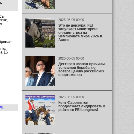
ь
сь
вке,
2026-08-06 00:00
ия
Это не цензура: FEI
запускает мониторинг
онлайн-угроз на
Чемпионате мира 2026 в
н
Ахене
бряная
нка
а 16
2026-08-05 00:00
Дегтярев назвал причины
успешной борьбы по
возвращению российских
спортсменов
2026-08-05 00:00
Кент Фаррингтон
продолжает лидировать в
ди
рейтинге FEI Longines!