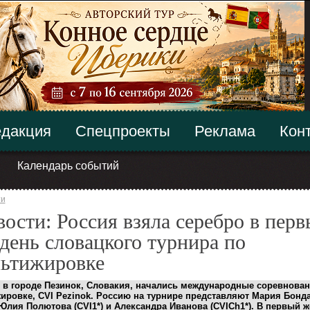
дакция
Спецпроекты
Реклама
Кон
Календарь событий
ти
ости: Россия взяла серебро в пер
день словацкого турнира по
льтижировке
 в городе Пезинок, Словакия, начались международные соревнован
жировке,
CVI Pezinok.
Россию на турнире представляют
Мария Бонд
, Юлия Полютова (CVI1*) и Александра Иванова (CVICh1*). В первый 