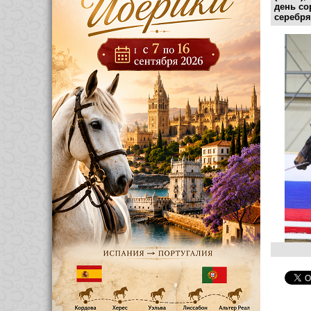
день со
серебря