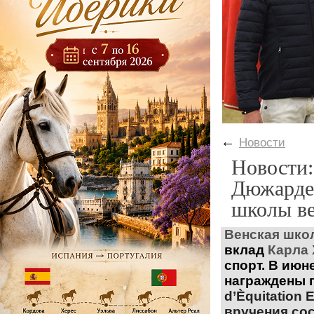
←
Новости
Новости:
Дюжарде
школы ве
Венская шко
вклад
Карла 
спорт. В июн
награждены 
d’Èquitation 
вручения
сос