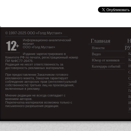
© 1997-2025 OOO «Голд Мустанг»
Главная
Н
Информационно-аналитический
журнал
ру
ООО «Голд Мустанг»
Новости
К
Издание зарегистрировано в
Видео
Комитете РФ по печати, регистрационный номер
К
Юмор от конников
ПИ №ФС77-26476.
Редакция не несет ответственность за
И
Календарь событий
достоверность рекламных материалов.
С
При предоставлении Заказчиком готового
рекламного макета, Заказчик гарантирует
С
соблюдение авторских прав (интеллектуальной
Э
собственности) третьих лиц на произведения,
включенные в рекламу.
Г
Мнение редакции не всегда совпадает с
В
мнением авторов.
Перепечатка материалов возможна только с
И
письменного разрешения редакции.
З