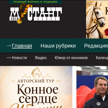
ГЛАВНЫЙ ЖУРНАЛ О ЛОШАДЯХ
Главная
Наши рубрики
Редакция
Новости
Видео
Юмор от конников
Кален