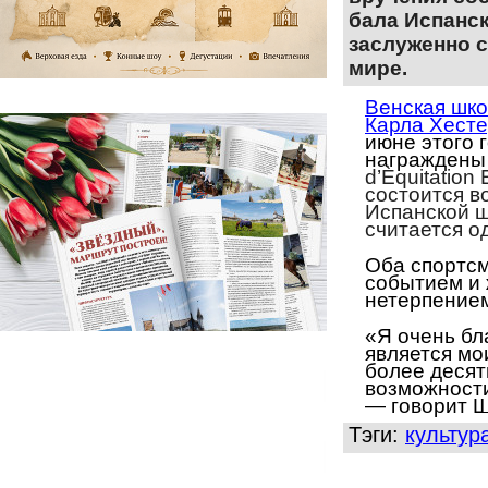
бала Испанс
заслуженно с
мире.
Венская шко
Карла Хест
июне этого 
награждены
d’Èquitation
состоится в
Испанской ш
считается о
Оба спортс
событием и 
нетерпение
«Я очень бл
является
мои
более
десят
возможности
—
говорит
Ш
Тэги:
культур