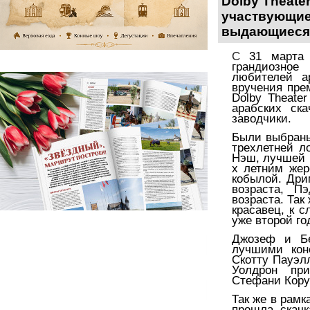
Dolby Theate
участвующи
выдающи
е
ся
С
31 март
грандиозное
любителей а
вручения пр
Dolby Theate
арабских ск
заводчик
и
.
Были выбраны
трехлетней л
Нэш, лучшей 
х летним же
кобылой. Дри
возраста, 
возраста
.
Так
красавец, к с
уже второй го
Джозеф и Бе
лучшими кон
Скотту Пауэл
Уолдрон при
Стефани Кору
Так же в рамк
прошла
скачк