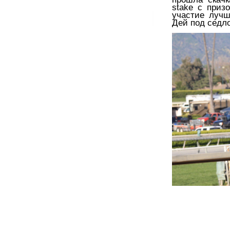
stake с приз
участие лучш
Дей под седл