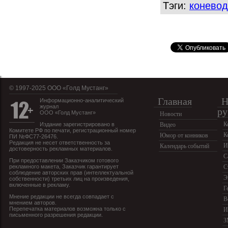
Тэги:
коневод
© 1997-2025 OOO «Голд Мустанг»
Главная
Н
Информационно-аналитический
журнал
ру
ООО «Голд Мустанг»
Новости
К
Издание зарегистрировано в
Видео
Комитете РФ по печати, регистрационный номер
К
Юмор от конников
ПИ №ФС77-26476.
Редакция не несет ответственность за
И
Календарь событий
достоверность рекламных материалов.
С
При предоставлении Заказчиком готового
рекламного макета, Заказчик гарантирует
С
соблюдение авторских прав (интеллектуальной
Э
собственности) третьих лиц на произведения,
включенные в рекламу.
Г
Мнение редакции не всегда совпадает с
В
мнением авторов.
Перепечатка материалов возможна только с
И
письменного разрешения редакции.
З