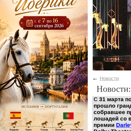
←
Новости
Новости:
С
31 марта
п
про
шло
гран
соб
равшее
п
лошадей со 
премии
Darl