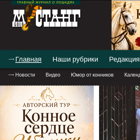
ГЛАВНЫЙ ЖУРНАЛ О ЛОШАДЯХ
Главная
Наши рубрики
Редакция
Новости
Видео
Юмор от конников
Кален