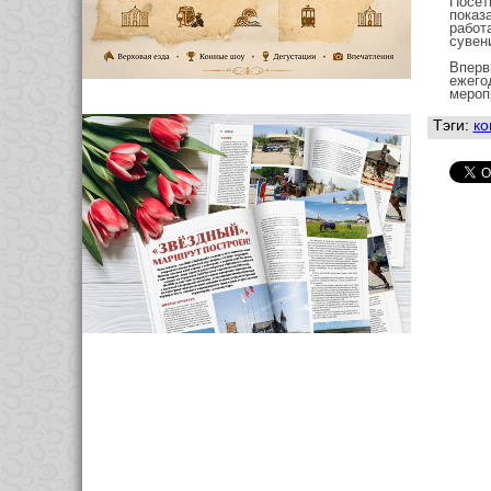
Посет
показ
работ
сувен
Вперв
ежего
мероп
Тэги:
ко