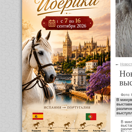
←
Новос
Но
выс
Фото: 
В минув
выстав
различн
выступл
В мин
выста
разли