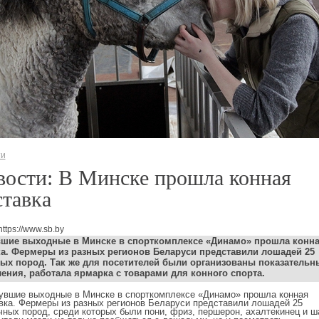
ти
вости: В Минске прошла конная
тавка
https://www.sb.by
шие выходные в Минске в спорткомплексе «Динамо» прошла конн
ка.
Фермеры из разных регионов Беларуси представили лошадей 25
ых пород. Так же для посетителей были организованы показательн
ения, работала ярмарка с товарами для конного спорта.
увшие выходные в Минске в спорткомплексе «Динамо» прошла конная
вка.
Фермеры из разных регионов Беларуси представили лошадей 25
чных пород, среди которых были
пони, фриз, першерон, ахалтекин
ец и
ш