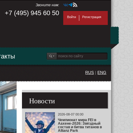
Звоните нам:
+7 (495) 945 60 50
Войти
Регистрация
такты
RUS
|
ENG
Новости
2026-08-07 00:00
Чемпионат мира FEI в
Аахене-2026: Звёздный
состав и битва титанов в
Allianz Park