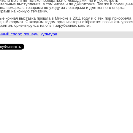
ители могли не только пообщаться с лошадьми, но и посмотреть
ательные выступления, в том числе и по джигитовке. Так же в помещени
ала ярмарка с товарами по уходу за лошадьми и для конного спорта,
ирами на конную тематику.
ые конная выставка прошла в Минске в 2011 году и с тех пор приобрела
дный формат. С каждым годом организаторы стараются повышать урове
риятия, ориентируясь на опыт зарубежных коллег.
нный спорт
,
лошадь
,
культура