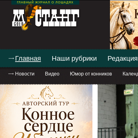
ГЛАВНЫЙ ЖУРНАЛ О ЛОШАДЯХ
Главная
Наши рубрики
Редакция
Новости
Видео
Юмор от конников
Кален