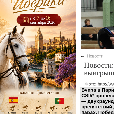
←
Новости
Новости:
выигрыш
Фото: http://
Вчера в Пари
CSI5*
п
рошло
—
двухраунд
препятствий 
парах.
Побед