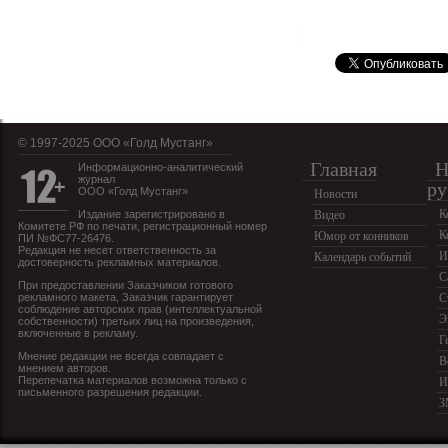
© 1997-2025 OOO «Голд Мустанг»
Главная
Н
Информационно-аналитический
журнал
ру
ООО «Голд Мустанг»
Новости
К
Издание зарегистрировано в
Видео
Комитете РФ по печати, регистрационный номер
К
Юмор от конников
ПИ №ФС77-26476.
Редакция не несет ответственность за
И
Календарь событий
достоверность рекламных материалов.
С
При предоставлении Заказчиком готового
рекламного макета, Заказчик гарантирует
С
соблюдение авторских прав (интеллектуальной
Э
собственности) третьих лиц на произведения,
включенные в рекламу.
Г
Мнение редакции не всегда совпадает с
В
мнением авторов.
Перепечатка материалов возможна только с
И
письменного разрешения редакции.
З