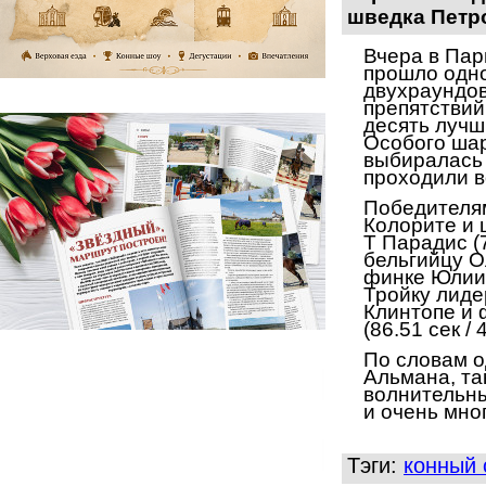
шведка Петр
Вчера в Пар
п
рошло одн
двухраундов
препятствий
десять лучш
Особого шар
выбиралась 
проходили в
Победителя
Колорите и 
Т Парадис (7
бельгийцу О
финке Ю
лии
Тройку лид
Клинтопе и 
(86.51 сек / 4
По словам о
Альмана, та
волнительны
и очень мно
Тэги:
конный 