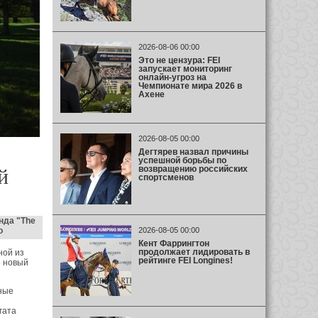
2026-08-06 00:00
Это не цензура: FEI
запускает мониторинг
онлайн-угроз на
Чемпионате мира 2026 в
Ахене
2026-08-05 00:00
Дегтярев назвал причины
успешной борьбы по
возвращению российских
й
спортсменов
нда "The
о
2026-08-05 00:00
Кент Фаррингтон
продолжает лидировать в
ной из
рейтинге FEI Longines!
о новый
ные
гата