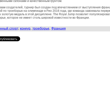
венными склонами и качественным грунтом.
вам создателей, турнир был создан под впечатлением от выступления фран
й по троеборью на олимпиаде в Рио 2016 года, где команда завоевала перву
 золотую медаль в этой дисциплене. The Royal Jump позволит популязирова
рье, которое не имеет столь широкой известности во Франции.
нный спорт
,
конкур
,
троеборье
,
Франция