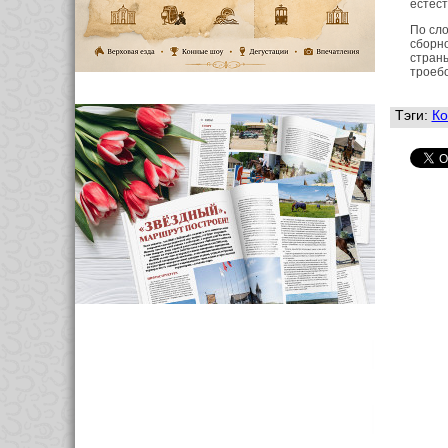
естест
По сло
сборно
страны
троебо
Тэги:
Ко