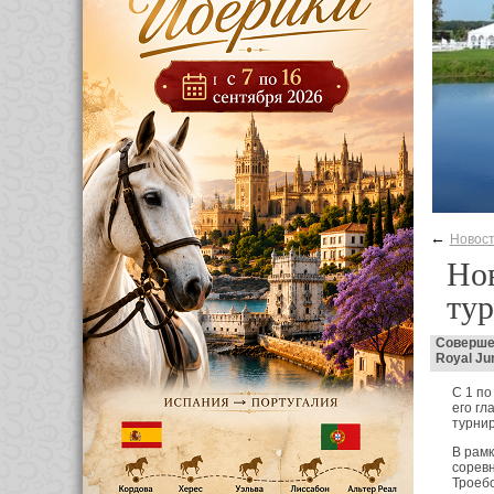
←
Новос
Нов
тур
Совершен
Royal Ju
С 1 по
его гл
турнир
В рам
соревн
Троебо