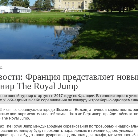
ти
ости: Франция представляет новы
нир The Royal Jump
но новый турнир стартует в 2017 году во Франции. В течении одного уике
mp" объединит в себе соревнования по конкуру и троеборью одновременн
 5 июня во французском городе Шомон-ан-Вексен, а точнее в окрестностях од
авных достопримечательностей замка Шато де Бертишер, пройдет абсолютн
 The Royal Jump.
ках The Royal Jump международные соревнования по троеборью и националь
ования по конкуру будут проходить параллельно в течении одного уикенда.
рная трасса будет сконструирована вдоль поля для гольфа, где местность бо