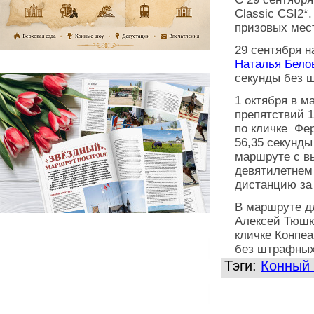
Classic CSI2*
призовых мес
29 сентября н
Наталья Бело
секунды без ш
1 октября в м
препятствий 
по кличке Фер
56,35 секунд
маршруте с в
девятилетнем
дистанцию за 
В маршруте д
Алексей Тюшк
кличке Конпеа
без штрафных
Тэги:
Конный 