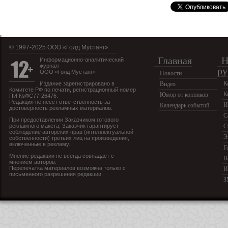
© 1997-2025 OOO «Голд Мустанг»
Главная
Н
Информационно-аналитический
журнал
ру
ООО «Голд Мустанг»
Новости
К
Издание зарегистрировано в
Видео
Комитете РФ по печати, регистрационный номер
К
Юмор от конников
ПИ №ФС77-26476.
Редакция не несет ответственность за
И
Календарь событий
достоверность рекламных материалов.
С
При предоставлении Заказчиком готового
рекламного макета, Заказчик гарантирует
С
соблюдение авторских прав (интеллектуальной
Э
собственности) третьих лиц на произведения,
включенные в рекламу.
Г
Мнение редакции не всегда совпадает с
В
мнением авторов.
Перепечатка материалов возможна только с
И
письменного разрешения редакции.
З