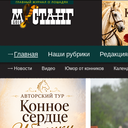
ГЛАВНЫЙ ЖУРНАЛ О ЛОШАДЯХ
Главная
Наши рубрики
Редакция
Новости
Видео
Юмор от конников
Кален