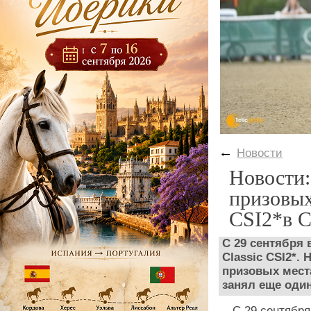
←
Новости
Новости:
призовых
CSI2*в С
С 29 сентября
Classic CSI2*.
призовых мест
занял еще оди
С 29 сентябр