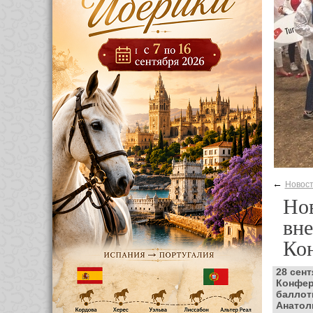
←
Новос
Нов
вне
Ко
28 сен
Конфер
баллот
Анатол