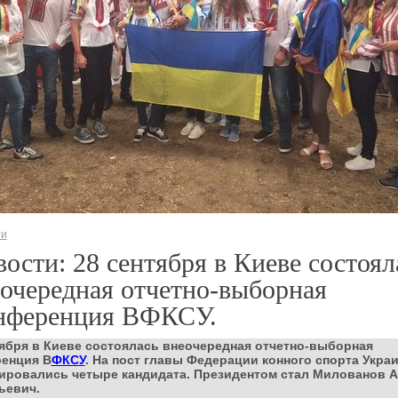
ти
ости: 28 сентября в Киеве состоял
очередная отчетно-выборная
нференция ВФКСУ.
тября в Киеве состоялась внеочередная отчетно-выборная
енция В
ФКСУ
. На пост главы Федерации конного спорта Укра
ировались четыре кандидата. Президентом стал Милованов 
ьевич.