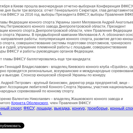
нтября в Киеве прошла внеочередная отчетно-выборная Конференция ВФКСУ
ке дня были три вопроса: отчет Генерального Секретаря, глав департаментов
етов ВФКСУ за 2016 год, выборы Президента ВФКСУ, выборы Правления ВФК
лавы Федерации конного спорта Украины занял Милованов Андрей Анатольев
ец Петриковского конного завода Днепропетровской области, Президент
ации конного спорта Днепропетровской области, член Правления Федерации
о спорта Украины. В предвыборной кампании Милованов А. А. обозначил осн
 направления работы: популяризация конного спорта, развитие детско-юнош
о спорта, совершенствование системы подготовки спортсменов, тренерского
а и судей, улучшение племенной работы с лошадьми, совершенствование
туры ВФКСУ и работы руководящих органов Федерации.
т главы ВФКСУ баллотировались еще три кандидата:
ич Геннадий Владиславович - владелец Киевского конного клуба «Equides», гд
рно проводятся региональные, всеукраинские и международные соревновани
у и выездке. Спонсор юношеской сборной Украины по конкуру.
Андрей Петрович - крупный бизнесмен, директор ряда предприятий, вице -
ент Ассоциации любителей Конного Спорта Украины, участник национальны
ародных соревнований по конному спорту.
ренко Валентин Николаевич – владелец Жашковского конного завода и
нитого
Корнета Оболенского
, член Правления ВФКСУ.
нный спорт
,
ФКСУ
,
лошади
,
выездка
,
конкур
,
троеборье
,
конный спо
.