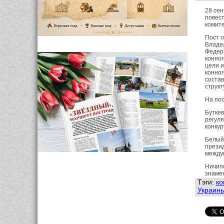
28 се
повест
комит
Пост г
Владел
Федер
конног
цели и
конног
состав
струк
На пос
Буткев
регуля
конкур
Белый 
презид
междун
Ничипо
знаме
Тэги:
ко
Украины