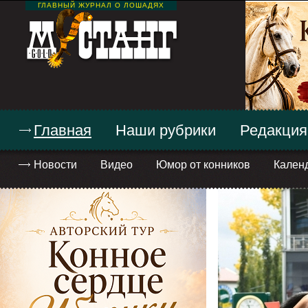
ГЛАВНЫЙ ЖУРНАЛ О ЛОШАДЯХ
Главная
Наши рубрики
Редакция
Новости
Видео
Юмор от конников
Кален