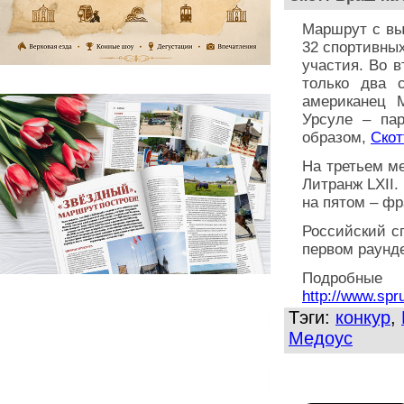
Маршрут с вы
32 спортивных
участия. Во 
только два 
американец 
Урсуле – пар
образом,
Скот
На третьем ме
Литранж LXII.
на пятом – фр
Российский с
первом раунде
Подробны
http://www.sp
Тэги:
конкур
,
Медоус