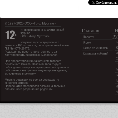
© 1997-2025 OOO «Голд Мустанг»
Главная
Н
Информационно-аналитический
журнал
ру
ООО «Голд Мустанг»
Новости
К
Издание зарегистрировано в
Видео
Комитете РФ по печати, регистрационный номер
К
Юмор от конников
ПИ №ФС77-26476.
Редакция не несет ответственность за
И
Календарь событий
достоверность рекламных материалов.
С
При предоставлении Заказчиком готового
рекламного макета, Заказчик гарантирует
С
соблюдение авторских прав (интеллектуальной
Э
собственности) третьих лиц на произведения,
включенные в рекламу.
Г
Мнение редакции не всегда совпадает с
В
мнением авторов.
Перепечатка материалов возможна только с
И
письменного разрешения редакции.
З