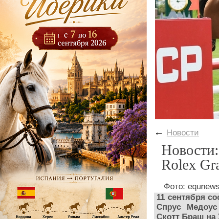
←
Новости
Новости:
Rolex Gr
Фото: equnew
11 сентября со
Спрус Медоус 
Скотт Браш на 