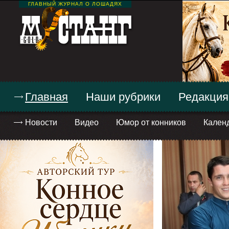
ГЛАВНЫЙ ЖУРНАЛ О ЛОШАДЯХ
Главная
Наши рубрики
Редакция
Новости
Видео
Юмор от конников
Кален