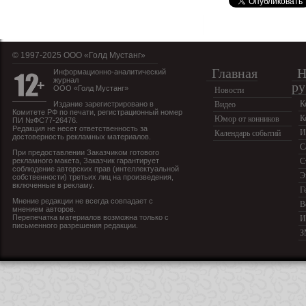
© 1997-2025 OOO «Голд Мустанг»
Главная
Н
Информационно-аналитический
журнал
ру
ООО «Голд Мустанг»
Новости
К
Издание зарегистрировано в
Видео
Комитете РФ по печати, регистрационный номер
К
Юмор от конников
ПИ №ФС77-26476.
Редакция не несет ответственность за
И
Календарь событий
достоверность рекламных материалов.
С
При предоставлении Заказчиком готового
рекламного макета, Заказчик гарантирует
С
соблюдение авторских прав (интеллектуальной
Э
собственности) третьих лиц на произведения,
включенные в рекламу.
Г
Мнение редакции не всегда совпадает с
В
мнением авторов.
Перепечатка материалов возможна только с
И
письменного разрешения редакции.
З