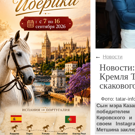
←
Новости
Новости:
Кремля Т
скаковог
Фото: tatar-inf
Сын мэра Каз
победителем
Кировского и
своем Instag
Метшина заклю