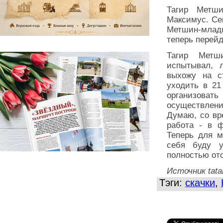
Тагир Метши
Максимус. Се
Метшин-младш
теперь перейд
Тагир Метш
испытывал, 
выхожу на ст
уходить в 21
организова
осуществлени
Думаю, со вр
работа - в ф
Теперь для м
себя буду у
полностью ото
Источник
tata
Тэги:
скачки
,