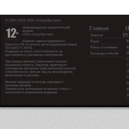
© 1997-2025 OOO «Голд Мустанг»
Главная
Н
Информационно-аналитический
журнал
ру
ООО «Голд Мустанг»
Новости
К
Издание зарегистрировано в
Видео
Комитете РФ по печати, регистрационный номер
К
Юмор от конников
ПИ №ФС77-26476.
Редакция не несет ответственность за
И
Календарь событий
достоверность рекламных материалов.
С
При предоставлении Заказчиком готового
рекламного макета, Заказчик гарантирует
С
соблюдение авторских прав (интеллектуальной
Э
собственности) третьих лиц на произведения,
включенные в рекламу.
Г
Мнение редакции не всегда совпадает с
В
мнением авторов.
Перепечатка материалов возможна только с
И
письменного разрешения редакции.
З