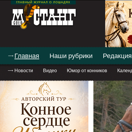
ГЛАВНЫЙ ЖУРНАЛ О ЛОШАДЯХ
Главная
Наши рубрики
Редакция
Новости
Видео
Юмор от конников
Кален