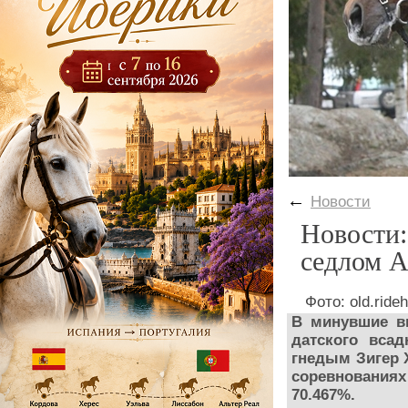
←
Новости
Новости:
седлом А
Фото: old.ride
В минувшие в
датского вса
гнедым Зигер 
соревнованиях
70.467%.