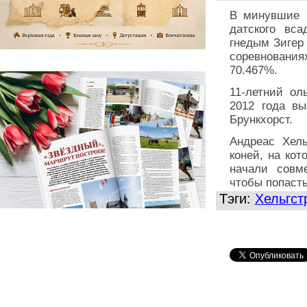
В минувшие 
датского вс
гнедым Зигер
соревнования
70.467%.
11-летний ол
2012 года в
Брункхорст.
Андреас Хел
коней, на ко
начали совм
чтобы попасть
Тэги:
Хельгст