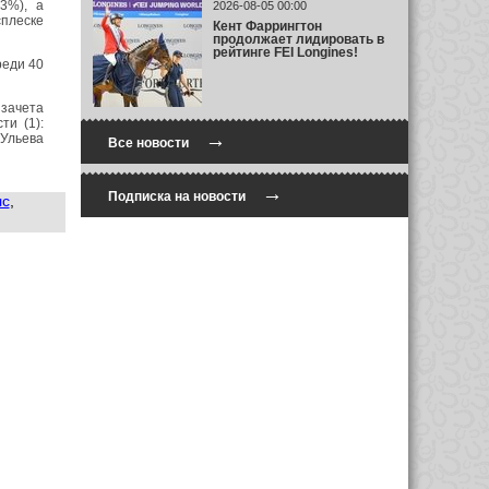
3%), а
2026-08-05 00:00
сплеске
Кент Фаррингтон
продолжает лидировать в
рейтинге FEI Longines!
реди 40
зачета
ти (1):
→
 Ульева
Все новости
→
Подписка на новости
лс
,