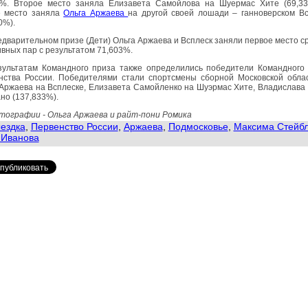
1%. Второе место заняла Елизавета Самойлова на Шуермас Хите (69,33
е место заняла
Ольга Аржаева
на другой своей лошади – ганноверском В
0%).
едварительном призе (Дети) Ольга Аржаева и Всплеск заняли первое место с
вных пар с результатом 71,603%.
зультатам Командного приза также определились победители Командного 
нства России. Победителями стали спортсмены сборной Московской облас
Аржаева на Всплеске, Елизавета Самойленко на Шуэрмас Хите, Владислава
но (137,833%).
тографии - Ольга Аржаева и райт-пони Ромика
ездка
,
Первенство России
,
Аржаева
,
Подмосковье
,
Максима Стейб
 Иванова