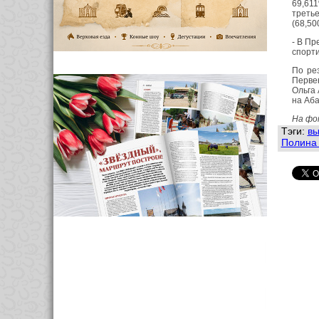
69,61
треть
(68,50
- В Пр
спорти
По ре
Перве
Ольга 
на Аба
На фо
Тэги:
вы
Полина