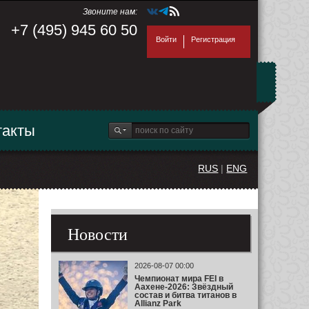
Звоните нам:
+7 (495) 945 60 50
Войти
Регистрация
такты
RUS
|
ENG
Новости
2026-08-07 00:00
Чемпионат мира FEI в
Аахене-2026: Звёздный
состав и битва титанов в
Allianz Park