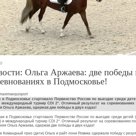
ти
ости: Ольга Аржаева: две победы 
евнованиях в Подмосковье!
maximaequisport
я в Подмосковье стартовало Первенство России по выездке среди дете
и международный турнир CDI 2*. Отличный результат на соревнованиях
я Ольга Аржаева, одержав две победы в двух ездах!
ая в Подмосковье стартовало Первенство России по выездке среди детей 
 и международный турнир CDI 2*. Отличный результат на соревнованиях п
няя Ольга Аржаева, одержав две победы в двух ездах!
де Командный приз (дети) Ольга и райт-пони Ромика одержали победу с резу