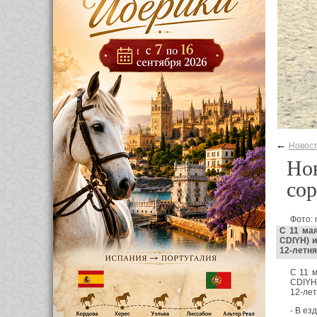
←
Новос
Нов
сор
Фото: 
С 11 ма
CDIYH) 
12-летня
С 11 м
CDIYH)
12-лет
- В ез