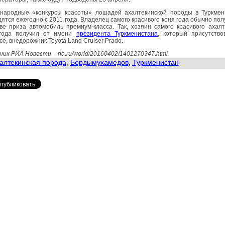
народные «конкурсы красоты» лошадей ахалтекинской породы в Туркмен
ятся ежегодно с 2011 года. Владелец самого красивого коня года обычно пол
ве приза автомобиль премиум-класса. Так, хозяин самого красивого ахал
года получил от имени
президента Туркменистана
, который присутство
се, внедорожник Toyota Land Cruiser Prado.
ник РИА Новости -
ria.ru/world/20160402/1401270347.html
алтекинская порода
,
Бердымухамедов
,
Туркменистан