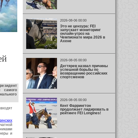
2026-08-06 00:00
Это не цензура: FEI
запускает мониторинг
онлайн-угроз на
Чемпионате мира 2026 в
Ахене
ей
2026-08-05 00:00
Дегтярев назвал причины
успешной борьбы по
возвращению российских
спортсменов
резидент
ы самого
онального
2026-08-05 00:00
Кент Фаррингтон
входят
продолжает лидировать в
рейтинге FEI Longines!
кинских
ечатной
никами
йнеры и