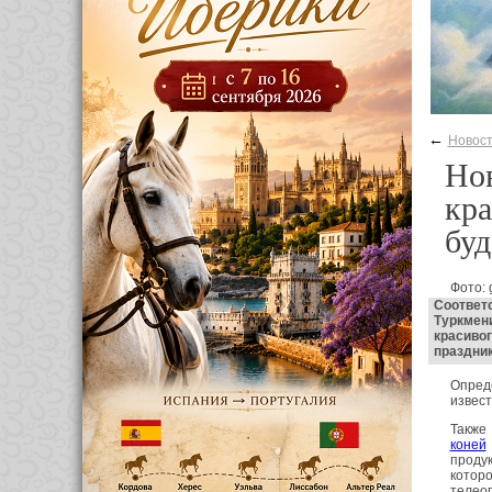
←
Новос
Но
кра
буд
Фото: 
Соответ
Туркмен
красивог
праздни
Опред
извест
Также
коней
проду
котор
телеоп