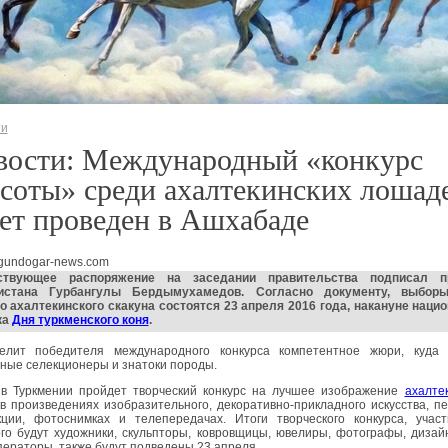
ти
вости: Международный «конкурс
соты» среди ахалтекинских лошад
ет проведен в Ашхабаде
gundogar-news.com
ствующее распоряжение на заседании правительства подписал п
истана Гурбангулы Бердымухамедов. Согласно документу, выбор
о ахалтекинского скакуна состоятся 23 апреля 2016 года, накануне наци
ка
Дня туркменского коня
.
елит победителя международного конкурса компетентное жюри, куда 
ные селекционеры и знатоки породы.
 в Туркмении пройдет творческий конкурс на лучшее изображение
ахалте
в произведениях изобразительного, декоративно-прикладного искусства, п
кции, фотоснимках и телепередачах. Итоги творческого конкурса, участ
ого будут художники, скульпторы, ковровщицы, ювелиры, фотографы, диза
ераторы, также будут подведены 23 апреля.