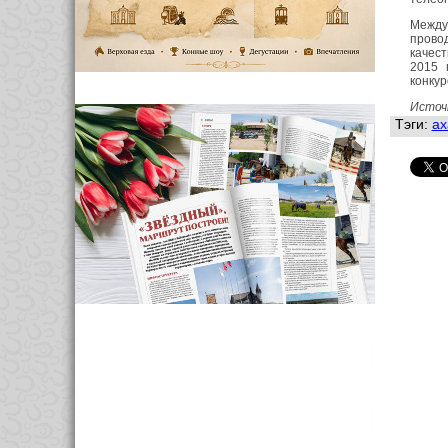
Между
провод
качест
2015 
конкур
Источ
Тэги:
ах