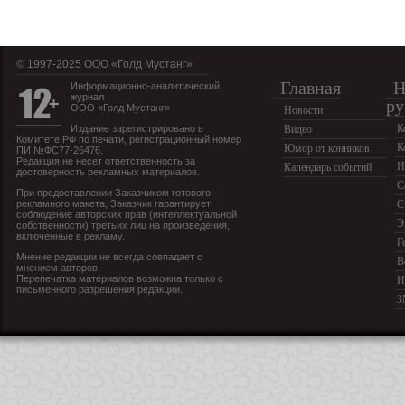
© 1997-2025 OOO «Голд Мустанг»
Главная
Н
Информационно-аналитический
журнал
ру
ООО «Голд Мустанг»
Новости
К
Издание зарегистрировано в
Видео
Комитете РФ по печати, регистрационный номер
К
Юмор от конников
ПИ №ФС77-26476.
Редакция не несет ответственность за
И
Календарь событий
достоверность рекламных материалов.
С
При предоставлении Заказчиком готового
рекламного макета, Заказчик гарантирует
С
соблюдение авторских прав (интеллектуальной
Э
собственности) третьих лиц на произведения,
включенные в рекламу.
Г
Мнение редакции не всегда совпадает с
В
мнением авторов.
Перепечатка материалов возможна только с
И
письменного разрешения редакции.
З