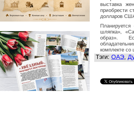
выставка же
приобрести с
долларов СШ
Планируется 
шляпка», «С
образ». Е
обладательни
комплекте со 
Тэги:
ОАЭ
,
Ду