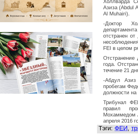
Холлварда Со
Азиза (Abdul
Al Muhairi).
-Доктор Хо
департамента
отстранен от
несоблюдения
FEI в целом р
Отстранение 
года. Отстра
течение 21 дн
-Абдул Азиз
пробегам Феде
должности на 
Трибунал ФЕ
правил про
Мохаммедом А
апреля 2016 г
Тэги:
ФЕИ
,
тр