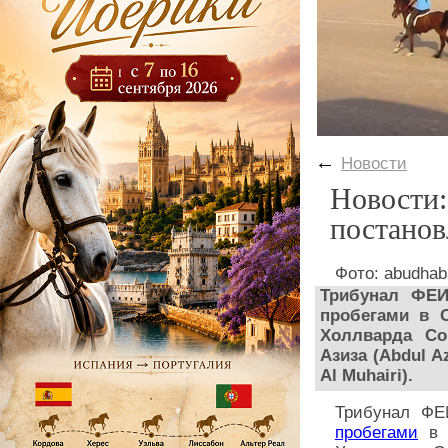
←
Новости
Новости:
постанов
Фото: abudhab
Трибунал ФЕИ
пробегами в 
Холлварда Со
Азиза (Abdul 
Al Muhairi).
Трибунал ФЕ
пробегами
в О