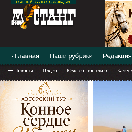
ГЛАВНЫЙ ЖУРНАЛ О ЛОШАДЯХ
Главная
Наши рубрики
Редакция
Новости
Видео
Юмор от конников
Кален