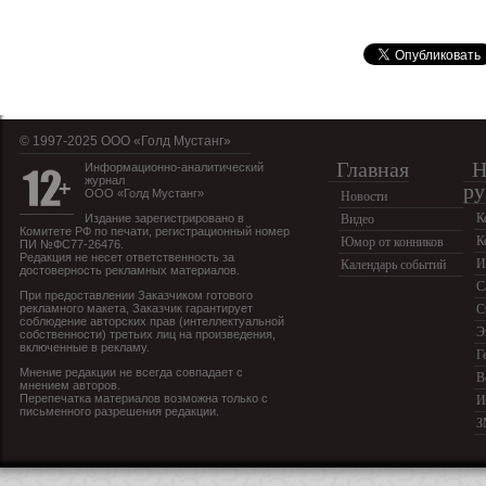
© 1997-2025 OOO «Голд Мустанг»
Главная
Н
Информационно-аналитический
журнал
ру
ООО «Голд Мустанг»
Новости
К
Издание зарегистрировано в
Видео
Комитете РФ по печати, регистрационный номер
К
Юмор от конников
ПИ №ФС77-26476.
Редакция не несет ответственность за
И
Календарь событий
достоверность рекламных материалов.
С
При предоставлении Заказчиком готового
рекламного макета, Заказчик гарантирует
С
соблюдение авторских прав (интеллектуальной
Э
собственности) третьих лиц на произведения,
включенные в рекламу.
Г
Мнение редакции не всегда совпадает с
В
мнением авторов.
Перепечатка материалов возможна только с
И
письменного разрешения редакции.
З