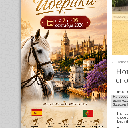
←
Новос
Нов
спо
Фото:
На соре
вынужден
Эдвард Г
На с
спорт
Верт (