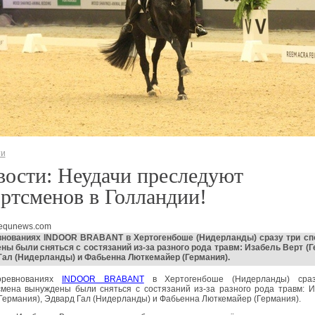
ти
ости: Неудачи преследуют
ртсменов в Голландии!
 equnews.com
внованиях INDOOR BRABANT в Хертогенбоше (Нидерланды) сразу три сп
ы были сняться с состязаний из-за разного рода травм: Изабель Верт (Г
ал (Нидерланды) и Фабьенна Люткемайер (Германия).
оревнованиях
INDOOR BRABANT
в Хертогенбоше (Нидерланды) сра
смена вынуждены были сняться с состязаний из-за разного рода травм: 
Германия), Эдвард Гал (Нидерланды) и Фабьенна Люткемайер (Германия).