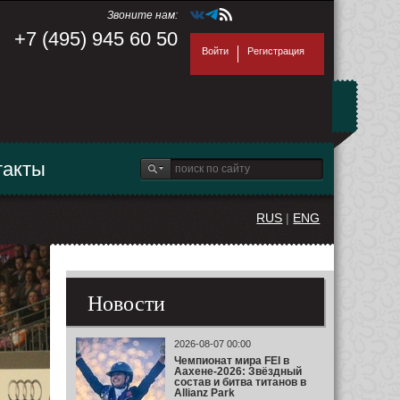
Звоните нам:
+7 (495) 945 60 50
Войти
Регистрация
такты
RUS
|
ENG
Новости
2026-08-07 00:00
Чемпионат мира FEI в
Аахене-2026: Звёздный
состав и битва титанов в
Allianz Park