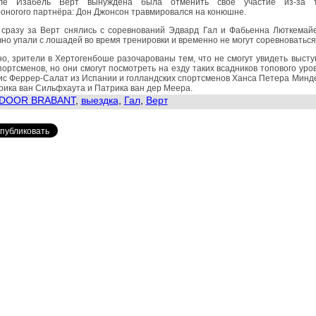
ле Изабель Верт вынуждена была отменить своё участие из-за 
оногого партнёра: Дон Джонсон травмировался на конюшне.
 сразу за Верт снялись с соревнований Эдвард Гал и Фабьенна Люткемай
но упали с лошадей во время тренировки и временно не могут соревноваться
о, зрители в Хертогенбоше разочарованы тем, что не смогут увидеть выст
портсменов, но они смогут посмотреть на езду таких всадников топового уров
с Феррер-Салат из Испании и голландских спортсменов Ханса Петера Минд
ика ван Сильфхаута и Патрика ван дер Меера.
NDOOR BRABANT
,
выездка
,
Гал
,
Верт