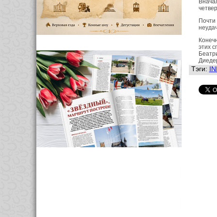
Внача
четвер
Почти
неудач
Конечн
этих с
Беатри
Диедер
Тэги:
I