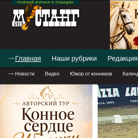
ГЛАВНЫЙ ЖУРНАЛ О ЛОШАДЯХ
Главная
Наши рубрики
Редакция
Новости
Видео
Юмор от конников
Кален