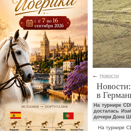
←
Новости
Новости:
в Герман
На турнире CD
досталась Иза
дочери Дона Ш
На турнире C