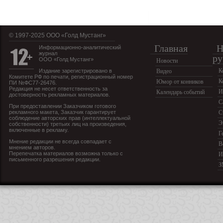
© 1997-2025 OOO «Голд Мустанг»
Главная
Н
Информационно-аналитический
журнал
ру
ООО «Голд Мустанг»
Новости
К
Издание зарегистрировано в
Видео
Комитете РФ по печати, регистрационный номер
К
Юмор от конников
ПИ №ФС77-26476.
Редакция не несет ответственность за
И
Календарь событий
достоверность рекламных материалов.
С
При предоставлении Заказчиком готового
рекламного макета, Заказчик гарантирует
С
соблюдение авторских прав (интеллектуальной
Э
собственности) третьих лиц на произведения,
включенные в рекламу.
Г
Мнение редакции не всегда совпадает с
В
мнением авторов.
Перепечатка материалов возможна только с
И
письменного разрешения редакции.
З