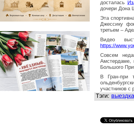
досталась
Из
дочери Дона 
Эта спортивна
Джессику фо
третьем – Ад
Видео выс
https://www.
Совсем неда
Амстердаме, 
Большого При
В Гран-при 
ольденбургск
участников с 
Тэги:
выездк