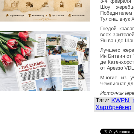
3-4 февраля 
Шоу жеребц
Победителем 
Тулона, внук 
Гнедой краса
всех зрителе
Ян ван де Шан
Лучшего жере
Ин Битвин от 
де Катенхорс
от Ареззо VDL
Многие из у
Чемпионат дл
Источник lepe
Тэги:
KWPN
,
Хартбрейкер