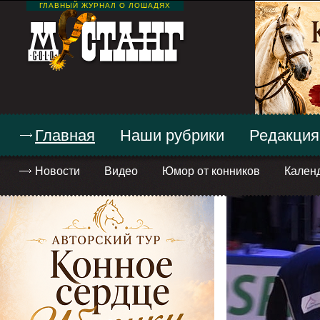
ГЛАВНЫЙ ЖУРНАЛ О ЛОШАДЯХ
Главная
Наши рубрики
Редакция
Новости
Видео
Юмор от конников
Кален