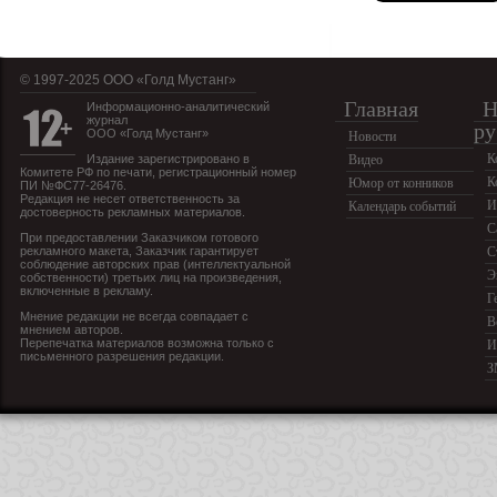
© 1997-2025 OOO «Голд Мустанг»
Главная
Н
Информационно-аналитический
журнал
ру
ООО «Голд Мустанг»
Новости
К
Издание зарегистрировано в
Видео
Комитете РФ по печати, регистрационный номер
К
Юмор от конников
ПИ №ФС77-26476.
Редакция не несет ответственность за
И
Календарь событий
достоверность рекламных материалов.
С
При предоставлении Заказчиком готового
рекламного макета, Заказчик гарантирует
С
соблюдение авторских прав (интеллектуальной
Э
собственности) третьих лиц на произведения,
включенные в рекламу.
Г
Мнение редакции не всегда совпадает с
В
мнением авторов.
Перепечатка материалов возможна только с
И
письменного разрешения редакции.
З