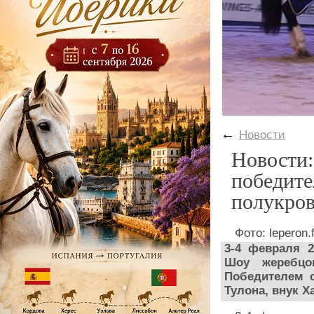
←
Новости
Новости:
победите
полукров
Фото: leperon.f
3-4 февраля 2
Шоу жеребцо
Победителем с
Тулона, внук Х