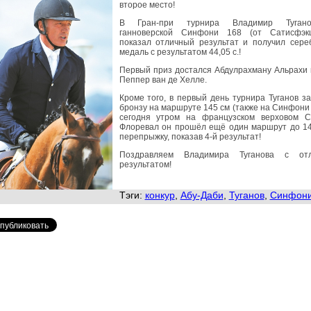
второе место!
В Гран-при турнира Владимир Туган
ганноверской Синфони 168 (от Сатисфэк
показал отличный результат и получил сере
медаль с результатом 44,05 с.!
Первый приз достался Абдулрахману Альрахи 
Пеппер ван де Хелле.
Кроме того, в первый день турнира Туганов з
бронзу на маршруте 145 см (также на Синфони 
сегодня утром на французском верховом С
Флоревал он прошёл ещё один маршрут до 14
перепрыжку, показав 4-й результат!
Поздравляем Владимира Туганова с от
результатом!
Тэги:
конкур
,
Абу-Даби
,
Туганов
,
Синфон