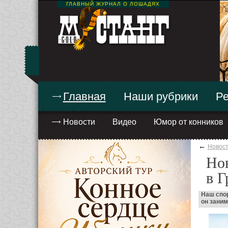
ГЛАВНЫЙ ЖУРНАЛ О ЛОШАДЯХ
Главная
Наши рубрики
Ре
Новости
Видео
Юмор от конников
←
Новос
Нов
в Г
Наш спор
он заним