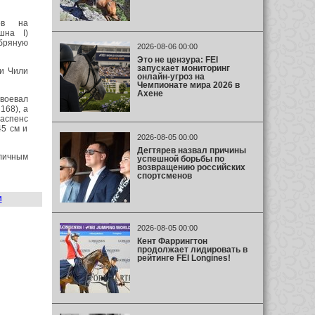
ов на
шна I)
бряную
2026-08-06 00:00
Это не цензура: FEI
запускает мониторинг
и Чили
онлайн-угроз на
Чемпионате мира 2026 в
Ахене
авоевал
168), а
аспенс
5 см и
2026-08-05 00:00
Дегтярев назвал причины
личным
успешной борьбы по
возвращению российских
спортсменов
и
2026-08-05 00:00
Кент Фаррингтон
продолжает лидировать в
рейтинге FEI Longines!