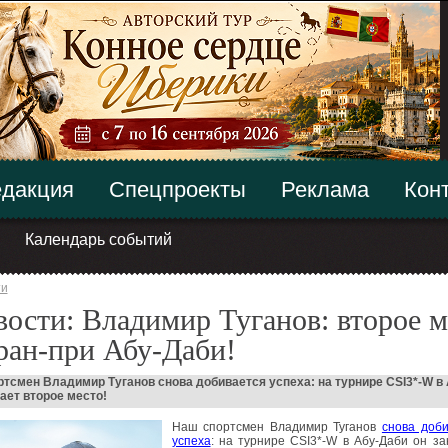
дакция
Спецпроекты
Реклама
Кон
Календарь событий
ти
ости: Владимир Туганов: второе м
ран-при Абу-Даби!
тсмен Владимир Туганов снова добивается успеха: на турнире CSI3*-W в
ает второе место!
Наш спортсмен Владимир Туганов
снова доби
успеха
: на турнире CSI3*-W в Абу-Даби он з