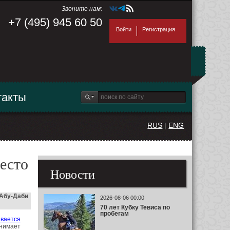
Звоните нам:
+7 (495) 945 60 50
Войти
Регистрация
такты
RUS
|
ENG
есто
Новости
 Абу-Даби
2026-08-06 00:00
70 лет Кубку Тевиса по
пробегам
вается
анимает