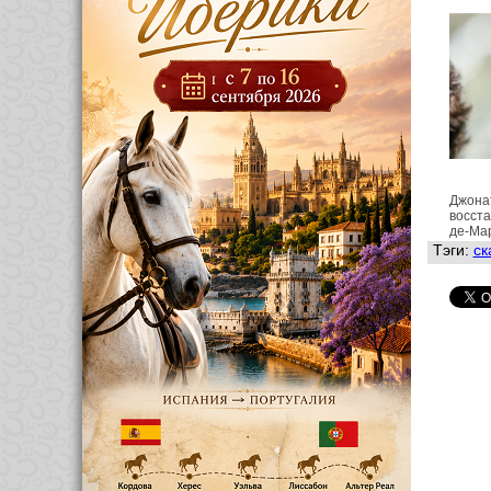
Джона
восста
де-Мар
Тэги:
ск