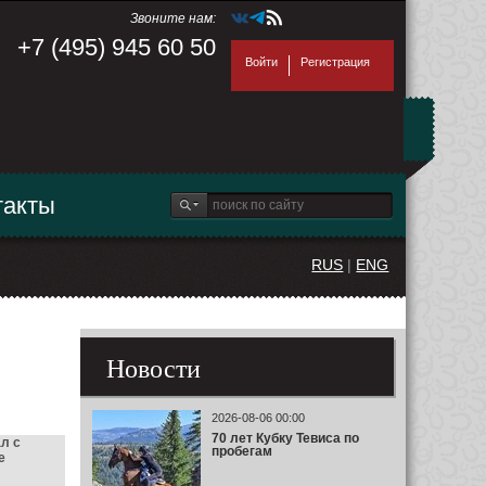
Звоните нам:
+7 (495) 945 60 50
Войти
Регистрация
такты
RUS
|
ENG
Новости
2026-08-06 00:00
70 лет Кубку Тевиса по
л с
пробегам
е