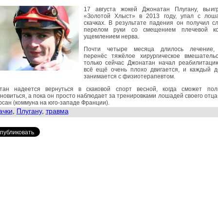
17 августа жокей Джонатан Плугану, выиг
«Золотой Хлыст» в 2013 году, упал с лош
скачках. В результате падения он получил с
перелом руки со смещением плечевой к
ущемлением нерва.
Почти четыре месяца длилось лечение,
перенёс тяжёлое хирургическое вмешательс
только сейчас Джонатан начал реабилитацию
всё ещё очень плохо двигается, и каждый д
занимается с физиотерапевтом.
тан надеется вернуться в скаковой спорт весной, когда сможет пол
новиться, а пока он просто наблюдает за тренировками лошадей своего отца
сан (коммуна на юго-западе Франции).
ачки
,
Плугану
,
травма