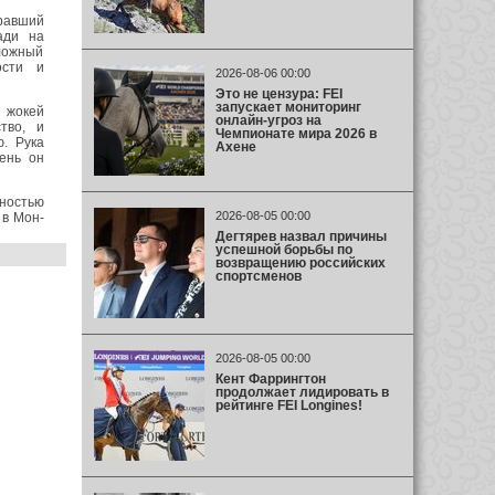
равший
ади на
ложный
ости и
2026-08-06 00:00
Это не цензура: FEI
запускает мониторинг
 жокей
онлайн-угроз на
тво, и
Чемпионате мира 2026 в
. Рука
Ахене
ень он
ностью
2026-08-05 00:00
 в Мон-
Дегтярев назвал причины
успешной борьбы по
возвращению российских
спортсменов
2026-08-05 00:00
Кент Фаррингтон
продолжает лидировать в
рейтинге FEI Longines!