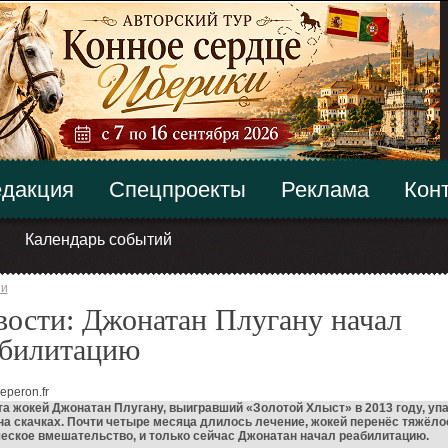
дакция
Спецпроекты
Реклама
Кон
Календарь событий
ти
ости: Джонатан Плугану начал
абилитацию
eperon.fr
та жокей Джонатан Плугану, выигравший «Золотой Хлыст» в 2013 году, упа
а скачках. Почти четыре месяца длилось лечение, жокей перенёс тяжёло
еское вмешательство, и только сейчас Джонатан начал реабилитацию.