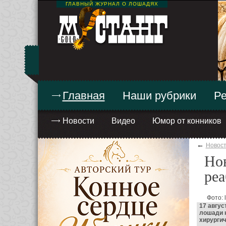
ГЛАВНЫЙ ЖУРНАЛ О ЛОШАДЯХ
Главная
Наши рубрики
Ре
Новости
Видео
Юмор от конников
←
Новос
Нов
ре
Фото: l
17 авгус
лошади н
хирургич