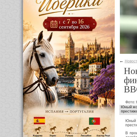
←
Новос
Но
фин
BB
Фото: 
Юный жок
престиж
Юный 
прест
В про