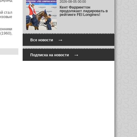
ркуанд
2026-08-05 00:00
Кент Фаррингтон
продолжает лидировать в
ый стал
рейтинге FEI Longines!
ризовые
конники
(1960),
→
Все новости
→
Подписка на новости