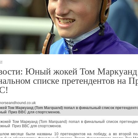
ти
вости: Юный жокей Том Маркуанд 
альном списке претендентов на П
C!
horseandhound.co.uk
ей Том Маркуанд (Tom Marquand) попал в финальный список претенденто
ный Приз BBC для спортсменов.
жокей Том Маркуанд (Tom Marquand) попал в финальный список претенден
ижный Приз BBC для спортсменов.
шлом месяце были названы 10 претендентов на победу, а во второй по