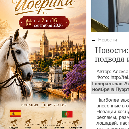
←
Новости
Новости:
подводя 
Автор: Алекс
Фото: http://fei
Генеральная Ас
ноября в Пуэр
Наиболее важ
внесенные в 
Новации косн
рекламы, раз
лошадей, пас
также протест