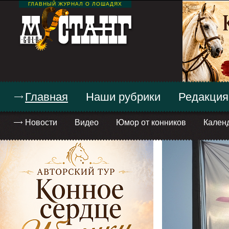
ГЛАВНЫЙ ЖУРНАЛ О ЛОШАДЯХ
Главная
Наши рубрики
Редакция
Новости
Видео
Юмор от конников
Кален