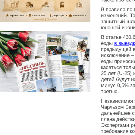
В правила по
изменений. Та
защитный шлем
юношей и юни
В статье 430.
езды
в выезд
предыдущей в
исключение – 
езды приноси
касаться толь
25 лет (U-25)
детей будут н
минус 0,5% за
третью.
Независимая 
Чарльзом Бар
дальнейшее с
плана действи
Экспертами р
требования ко