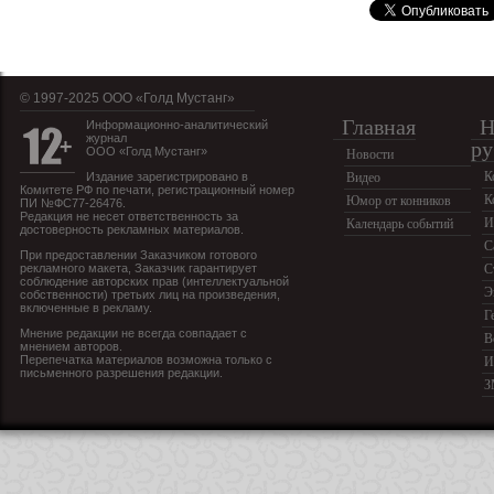
© 1997-2025 OOO «Голд Мустанг»
Главная
Н
Информационно-аналитический
журнал
ру
ООО «Голд Мустанг»
Новости
К
Издание зарегистрировано в
Видео
Комитете РФ по печати, регистрационный номер
К
Юмор от конников
ПИ №ФС77-26476.
Редакция не несет ответственность за
И
Календарь событий
достоверность рекламных материалов.
С
При предоставлении Заказчиком готового
рекламного макета, Заказчик гарантирует
С
соблюдение авторских прав (интеллектуальной
Э
собственности) третьих лиц на произведения,
включенные в рекламу.
Г
Мнение редакции не всегда совпадает с
В
мнением авторов.
Перепечатка материалов возможна только с
И
письменного разрешения редакции.
З