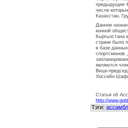
предыдущие 4 
числе которых
Казахстан, Гр
Данное назна
конной общес
Кыргызстана в
стране было п
в базе данны
спортсменов. 
запланировано
являются чле
Вице-председа
Хоссейн Шафи
Статья об Асс
http://www.gol
Тэги:
ассамб