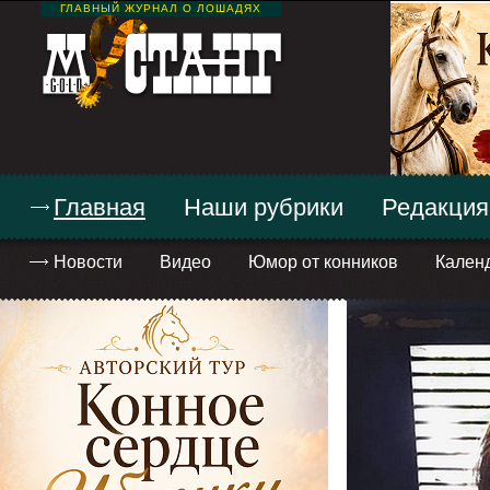
ГЛАВНЫЙ ЖУРНАЛ О ЛОШАДЯХ
Главная
Наши рубрики
Редакция
Новости
Видео
Юмор от конников
Кален