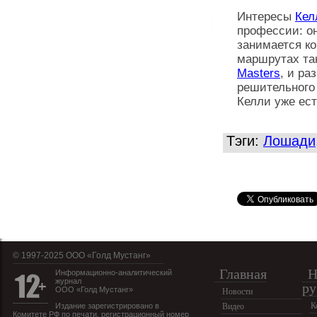
Интересы
Кел
профессии: о
занимается к
маршрутах та
Masters
, и р
решительного 
Келли уже ест
Тэги:
Лошади
© 1997-2025 OOO «Голд Мустанг»
Главная
Н
Информационно-аналитический
журнал
ру
ООО «Голд Мустанг»
Новости
К
Издание зарегистрировано в
Видео
Комитете РФ по печати, регистрационный номер