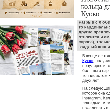
кольца д
Куоко
Разрыв с люби
то кардинально
другие предпоч
относится и ам
справа), тольк
заядлый конни
В конце сентя
Куоко
, получ
популярном в
большого взр
теннисистом 
двух лет.
На следующий
которое она с
Instagram, Ке
лошадью, и в
пожаловать в 