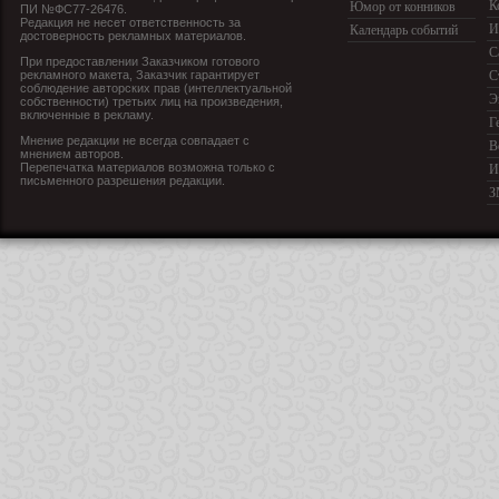
К
Юмор от конников
ПИ №ФС77-26476.
Редакция не несет ответственность за
И
Календарь событий
достоверность рекламных материалов.
С
При предоставлении Заказчиком готового
рекламного макета, Заказчик гарантирует
С
соблюдение авторских прав (интеллектуальной
Э
собственности) третьих лиц на произведения,
включенные в рекламу.
Г
Мнение редакции не всегда совпадает с
В
мнением авторов.
Перепечатка материалов возможна только с
И
письменного разрешения редакции.
З