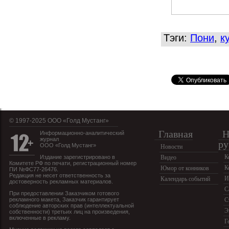
Тэги:
Пони
,
к
© 1997-2025 OOO «Голд Мустанг»
Главная
Н
Информационно-аналитический
журнал
ру
ООО «Голд Мустанг»
Новости
К
Издание зарегистрировано в
Видео
Комитете РФ по печати, регистрационный номер
К
Юмор от конников
ПИ №ФС77-26476.
Редакция не несет ответственность за
И
Календарь событий
достоверность рекламных материалов.
С
При предоставлении Заказчиком готового
рекламного макета, Заказчик гарантирует
С
соблюдение авторских прав (интеллектуальной
Э
собственности) третьих лиц на произведения,
включенные в рекламу.
Г