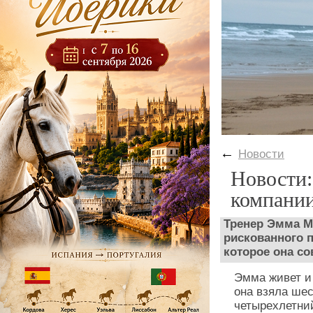
←
Новости
Новости:
компании
Тренер Эмма М
рискованного 
которое она с
Эмма живет и 
она взяла шес
четырехлетний