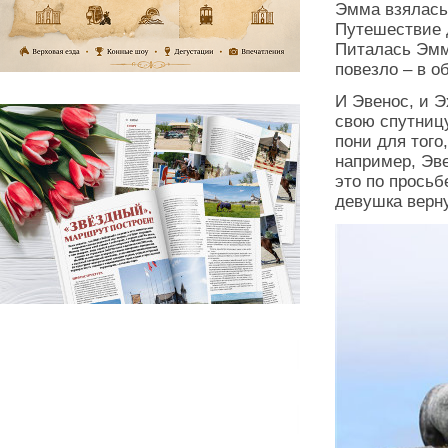
Эмма взялась
Путешествие д
Питалась Эмм
повезло – в 
И Эвенос, и Э
свою спутницу
пони для того
например, Эве
это по просьб
девушка верн