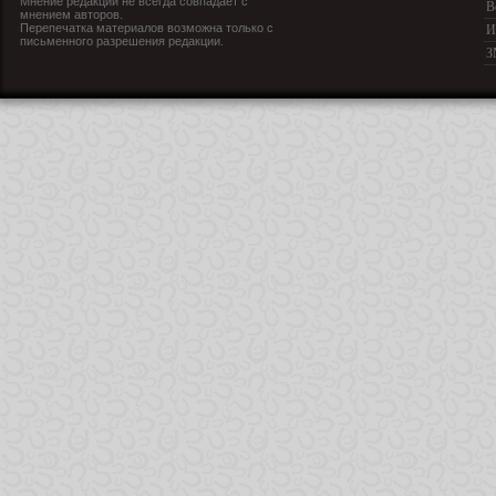
Мнение редакции не всегда совпадает с
В
мнением авторов.
Перепечатка материалов возможна только с
И
письменного разрешения редакции.
З