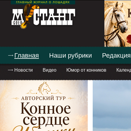
ГЛАВНЫЙ ЖУРНАЛ О ЛОШАДЯХ
Главная
Наши рубрики
Редакция
Новости
Видео
Юмор от конников
Кален