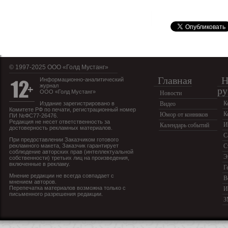
© 1997-2025 OOO «Голд Мустанг»
Главная
Н
Информационно-аналитический
журнал
ру
ООО «Голд Мустанг»
Новости
К
Издание зарегистрировано в
Видео
Комитете РФ по печати, регистрационный номер
К
Юмор от конников
ПИ №ФС77-26476.
Редакция не несет ответственность за
И
Календарь событий
достоверность рекламных материалов.
С
При предоставлении Заказчиком готового
рекламного макета, Заказчик гарантирует
С
соблюдение авторских прав (интеллектуальной
Э
собственности) третьих лиц на произведения,
включенные в рекламу.
Г
Мнение редакции не всегда совпадает с
В
мнением авторов.
Перепечатка материалов возможна только с
И
письменного разрешения редакции.
З