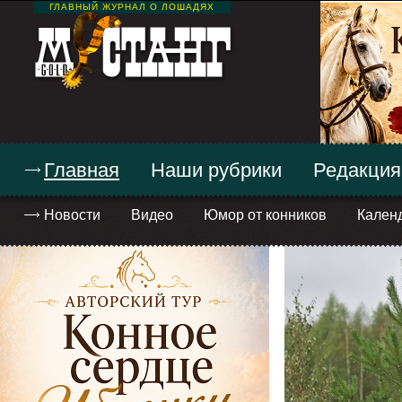
ГЛАВНЫЙ ЖУРНАЛ О ЛОШАДЯХ
Главная
Наши рубрики
Редакция
Новости
Видео
Юмор от конников
Кален