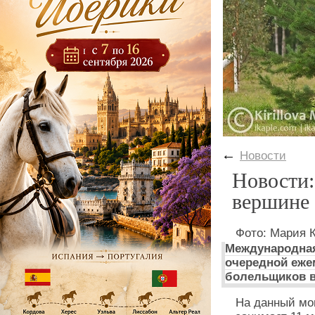
←
Новости
Новости:
вершине 
Фото: Мария 
Международная
очередной еже
болельщиков в 
На данный мо