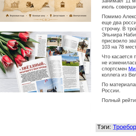
занимает 11 м
июль соверши
Помимо Алекс
еще два росси
строчку. В тр
Эльнира Наби
присвоило зва
103 на 78 мес
Что касается 
не изменилас
спортсмен
Ми
коллега из Ве
По материала
России.
Полный рейти
Тэги:
Троебо