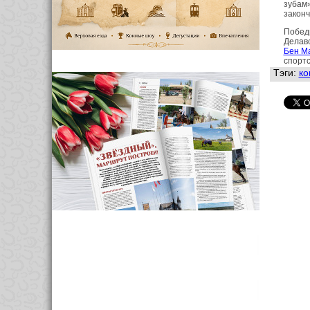
зубам
законч
Победи
Делаво
Бен М
спортс
Тэги:
ко