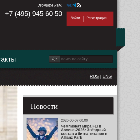
Звоните нам:
+7 (495) 945 60 50
Войти
Регистрация
такты
RUS
|
ENG
Новости
2026-08-07 00:00
Чемпионат мира FEI в
Аахене-2026: Звёздный
состав и битва титанов в
Allianz Park