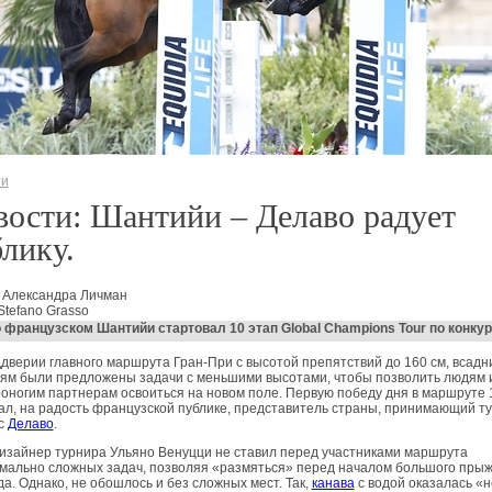
ти
ости: Шантийи – Делаво радует
лику.
 Александра Личман
Stefano Grasso
 французском Шантийи стартовал 10 этап Global Champions Tour по конкур
дверии главного маршрута Гран-При с высотой препятствий до 160 см, всадн
ям были предложены задачи с меньшими высотами, чтобы позволить людям 
оногим партнерам освоиться на новом поле. Первую победу дня в маршруте 
л, на радость французской публике, представитель страны, принимающий ту
с
Делаво
.
изайнер турнира Ульяно Венуцци не ставил перед участниками маршрута
мально сложных задач, позволяя «размяться» перед началом большого прыж
да. Однако, не обошлось и без сложных мест. Так,
канава
с водой оказалась «н