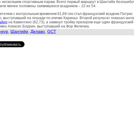
» нескольким спортивным парам. Всего первый маршрут в Шантийи безошибо
или менее половины заявившихся всадников – 22 из 54.
телем с контрольным временем 61,69 сек стал французский всадник Патрис
, выступавший на лошади по кличке Кариньо. Второй результат показал анг
айер
на Кавентино (62,73), а замкнул тройку призером еще один французский
мен Алексис Боррин, выступавший на Фор Феличиа.
нкур
,
Шантийи
,
Делаво
,
GCT