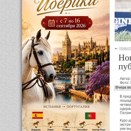
←
Новос
Нов
пуб
Автор:
Фото: 
Вчера во
В пред
лошад
четвер
одержа
Патри
Курс-д
экстре
уик-эн