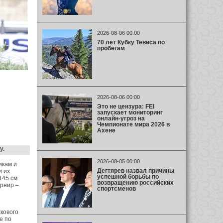
2026-08-06 00:00
70 лет Кубку Тевиса по
пробегам
2026-08-06 00:00
Это не цензура: FEI
запускает мониторинг
онлайн-угроз на
Чемпионате мира 2026 в
Ахене
у.
2026-08-05 00:00
икам и
Дегтярев назвал причины
и их
успешной борьбы по
145 см
возвращению российских
рнир –
спортсменов
кового
е по