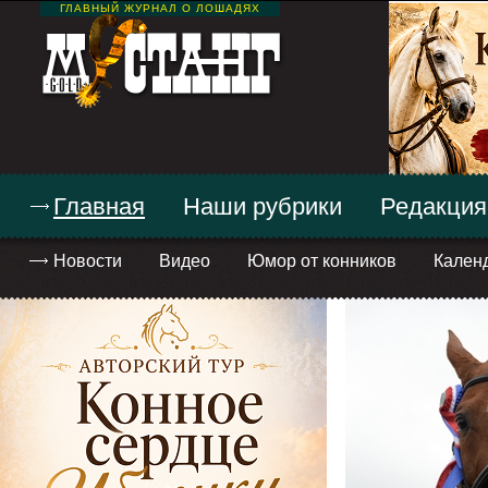
ГЛАВНЫЙ ЖУРНАЛ О ЛОШАДЯХ
Главная
Наши рубрики
Редакция
Новости
Видео
Юмор от конников
Кален