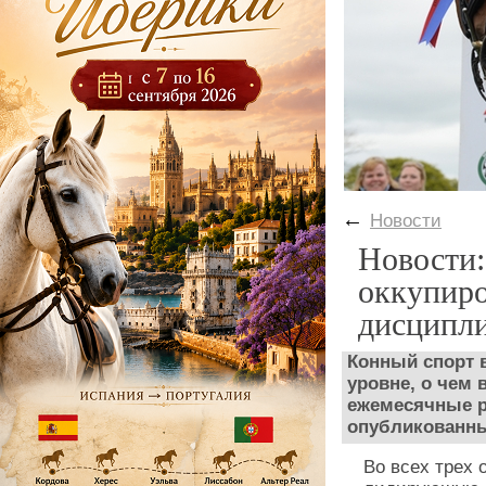
←
Новости
Новости:
оккупиро
дисципл
Конный спорт 
уровне, о чем 
ежемесячные р
опубликованны
Во всех трех