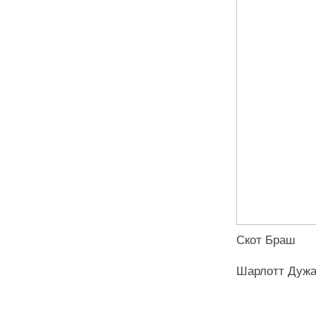
Скот Браш
Шарлотт Дужа