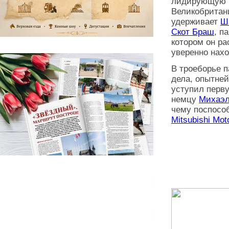
лидирующую 
Великобритани
удерживает
Ш
Скот Браш
, п
котором он ра
уверенно нахо
В троеборье 
дела, опытн
уступил перву
немцу
Михаэл
чему поспосо
Mitsubishi Mot