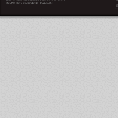
И
письменного разрешения редакции.
З