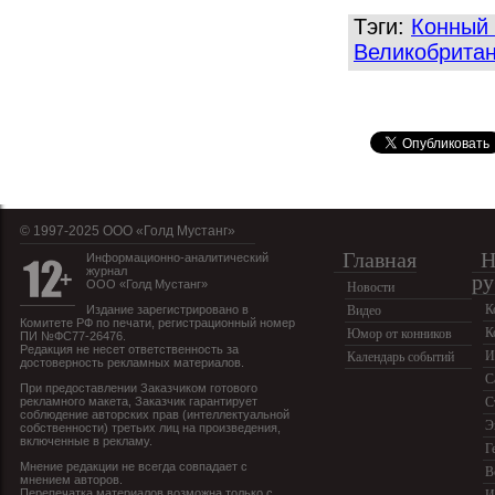
Тэги:
Конный 
Великобрита
© 1997-2025 OOO «Голд Мустанг»
Главная
Н
Информационно-аналитический
журнал
ру
ООО «Голд Мустанг»
Новости
К
Издание зарегистрировано в
Видео
Комитете РФ по печати, регистрационный номер
К
Юмор от конников
ПИ №ФС77-26476.
Редакция не несет ответственность за
И
Календарь событий
достоверность рекламных материалов.
С
При предоставлении Заказчиком готового
рекламного макета, Заказчик гарантирует
С
соблюдение авторских прав (интеллектуальной
Э
собственности) третьих лиц на произведения,
включенные в рекламу.
Г
Мнение редакции не всегда совпадает с
В
мнением авторов.
Перепечатка материалов возможна только с