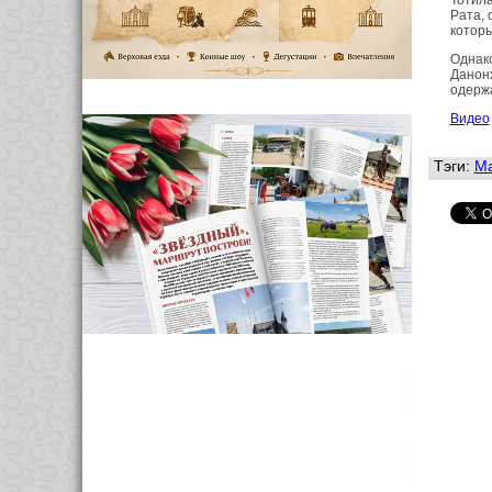
Тотила
Рата, 
которы
Однако
Данонх
одерж
Видео
Тэги:
Ма