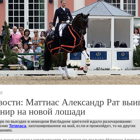
ти
ости: Маттиас Александр Рат выи
нир на новой лошади
ре по выездке в немецком Висбадене зрителей ждало разочарование:
ение
Тотиласа
, запланированное на май, если и произойдет, то на других
ваниях.