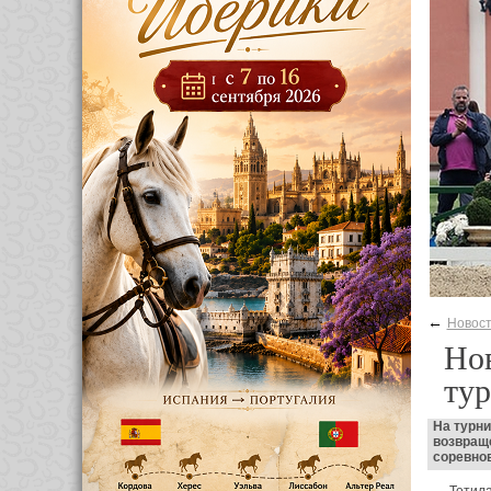
←
Новос
Нов
тур
На турни
возвращ
соревно