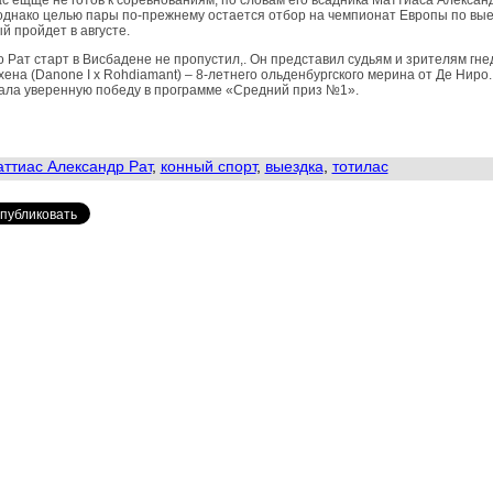
с ещще не готов к соревнованиям, по словам его всадника Маттиаса Алексан
однако целью пары по-прежнему остается отбор на чемпионат Европы по вые
й пройдет в августе.
 Рат старт в Висбадене не пропустил,. Он представил судьям и зрителям гне
ена (Danone I x Rohdiamant) – 8-летнего ольденбургского мерина от Де Ниро
ала уверенную победу в программе «Средний приз №1».
ттиас Александр Рат
,
конный спорт
,
выездка
,
тотилас