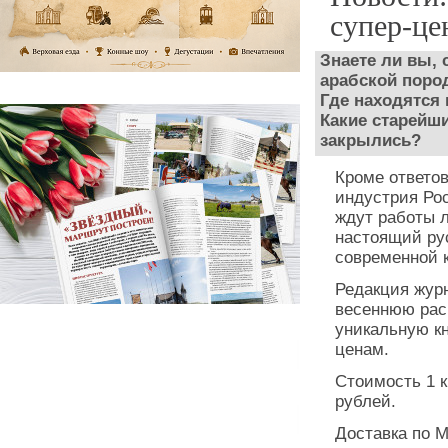
супер-це
Знаете ли вы,
арабской пор
Где находятся
Какие старейши
закрылись?
Кроме ответов
индустрия Рос
ждут работы л
настоящий ру
современной 
Редакция журн
весеннюю рас
уникальную кн
ценам.
Стоимость 1 кн
рублей.
Доставка по М