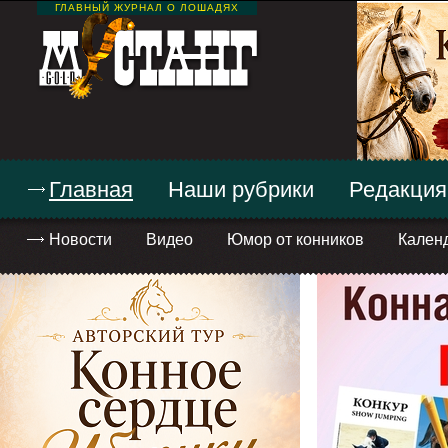
ГЛАВНЫЙ ЖУРНАЛ О ЛОШАДЯХ
Главная
Наши рубрики
Редакция
Новости
Видео
Юмор от конников
Кален