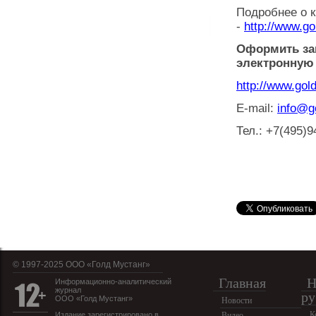
Подробнее о к
-
http://www.g
Оформить зак
электронную 
http://www.gol
E-mail:
info@g
Тел.: +7(495)9
© 1997-2025 OOO «Голд Мустанг»
Главная
Н
Информационно-аналитический
журнал
ру
ООО «Голд Мустанг»
Новости
К
Издание зарегистрировано в
Видео