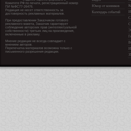
Комитете РФ по печати, регистрационный номер
К
Юмор от конников
ПИ №ФС77-26476.
Редакция не несет ответственность за
И
Календарь событий
достоверность рекламных материалов.
С
При предоставлении Заказчиком готового
рекламного макета, Заказчик гарантирует
С
соблюдение авторских прав (интеллектуальной
Э
собственности) третьих лиц на произведения,
включенные в рекламу.
Г
Мнение редакции не всегда совпадает с
В
мнением авторов.
Перепечатка материалов возможна только с
И
письменного разрешения редакции.
З