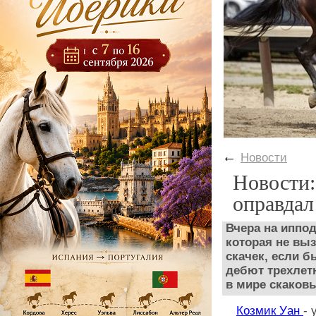
←
Новости
Новости:
оправдал
Вчера на иппо
которая не вы
скачек
, если 
дебют трехлет
в мире скаков
Козмик Уан
- 