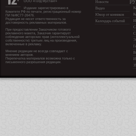
ру
ООО «Голд Мустанг»
Новости
К
Издание зарегистрировано в
Видео
Комитете РФ по печати, регистрационный номер
К
Юмор от конников
ПИ №ФС77-26476.
Редакция не несет ответственность за
И
Календарь событий
достоверность рекламных материалов.
С
При предоставлении Заказчиком готового
рекламного макета, Заказчик гарантирует
С
соблюдение авторских прав (интеллектуальной
Э
собственности) третьих лиц на произведения,
включенные в рекламу.
Г
Мнение редакции не всегда совпадает с
В
мнением авторов.
Перепечатка материалов возможна только с
И
письменного разрешения редакции.
З