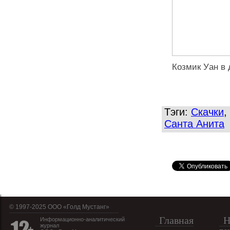
Козмик Уан в 
Тэги:
Скачки
,
Санта Анита
© 1997-2025 OOO «Голд Мустанг»
Главная
Н
Информационно-аналитический
журнал