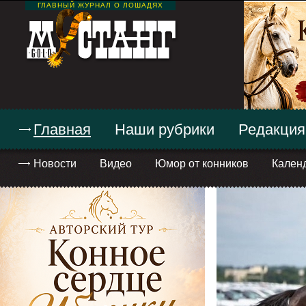
ГЛАВНЫЙ ЖУРНАЛ О ЛОШАДЯХ
Главная
Наши рубрики
Редакция
Новости
Видео
Юмор от конников
Кален