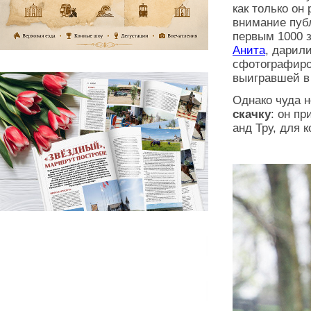
как только он
внимание публ
первым 1000 
Анита
, дарил
сфотографиро
выигравшей в
Однако чуда н
скачку
: он п
анд Тру, для 