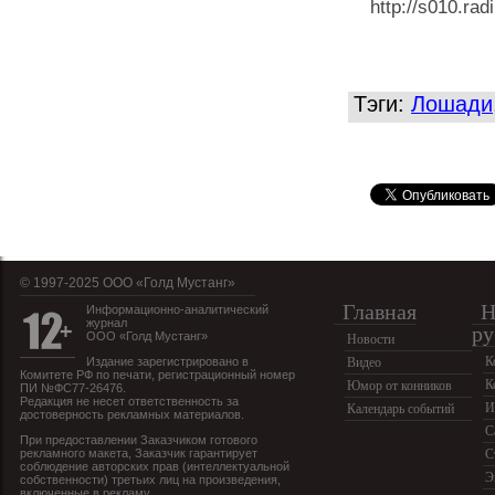
Тэги:
Лошади
© 1997-2025 OOO «Голд Мустанг»
Главная
Н
Информационно-аналитический
журнал
ру
ООО «Голд Мустанг»
Новости
К
Издание зарегистрировано в
Видео
Комитете РФ по печати, регистрационный номер
К
Юмор от конников
ПИ №ФС77-26476.
Редакция не несет ответственность за
И
Календарь событий
достоверность рекламных материалов.
С
При предоставлении Заказчиком готового
рекламного макета, Заказчик гарантирует
С
соблюдение авторских прав (интеллектуальной
Э
собственности) третьих лиц на произведения,
включенные в рекламу.