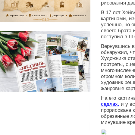
рисования дав
В 17 лет Хейв
картинами, и
успешно, но о
своего брата 
поступил в Ш
Вернувшись в
обнаружил, ч
Художника ста
портреты, сце
многочисленн
огромном коли
художник реш
жанровые карт
На его карти
седлах,
и у в
прорисована 
обрезанные ло
минувшие врем