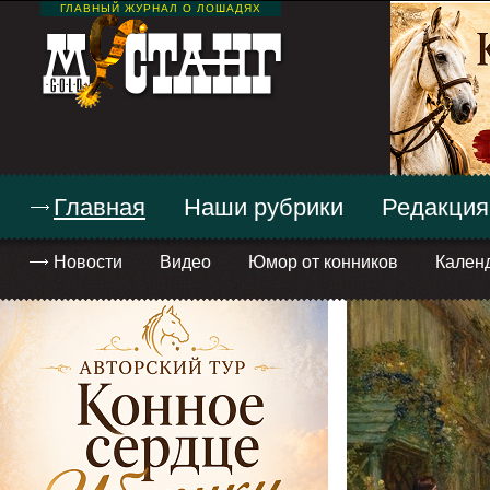
ГЛАВНЫЙ ЖУРНАЛ О ЛОШАДЯХ
Главная
Наши рубрики
Редакция
Новости
Видео
Юмор от конников
Кален