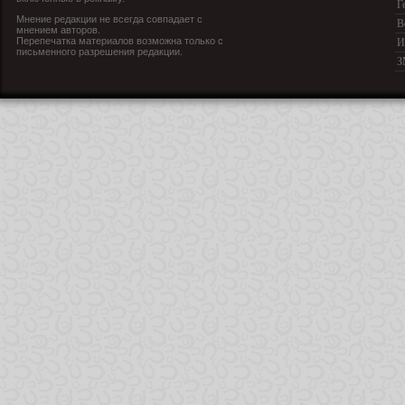
Г
Мнение редакции не всегда совпадает с
В
мнением авторов.
Перепечатка материалов возможна только с
И
письменного разрешения редакции.
З