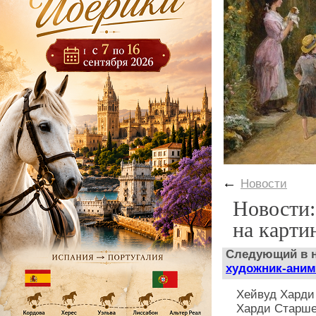
←
Новости
Новости:
на карти
Следующий в н
художник-аним
Хейвуд Харди
Харди Старшег