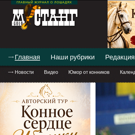
ГЛАВНЫЙ ЖУРНАЛ О ЛОШАДЯХ
Главная
Наши рубрики
Редакция
Новости
Видео
Юмор от конников
Кален