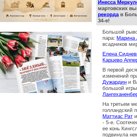
Инесса Меркул
мартовских вы
рекорда
в Боль
34-е!
Большой рыво
пара:
Марина 
всадников мир
Елена Сиднев
Карцево Аппе
В первой деся
изменений пр
Дужардин
и В
большой игры
Лангеханенбе
На третьем м
голландский 
Маттиас Рат
и
- 5-е. Соотеч
ее конь Кингс
подвинула не