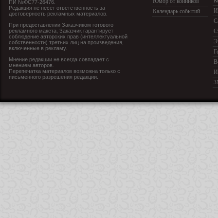
К
Юмор от конников
ПИ №ФС77-26476.
Редакция не несет ответственность за
И
Календарь событий
достоверность рекламных материалов.
С
При предоставлении Заказчиком готового
рекламного макета, Заказчик гарантирует
С
соблюдение авторских прав (интеллектуальной
Э
собственности) третьих лиц на произведения,
включенные в рекламу.
Г
Мнение редакции не всегда совпадает с
В
мнением авторов.
Перепечатка материалов возможна только с
И
письменного разрешения редакции.
З