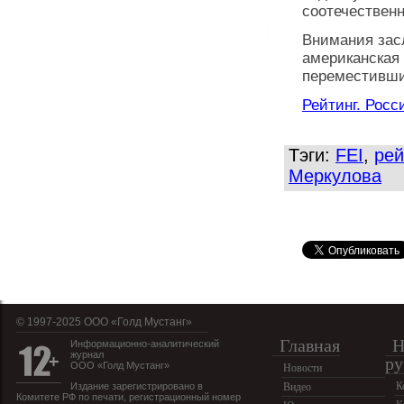
соотечествен
Внимания засл
американская
переместивши
Рейтинг. Росс
Тэги:
FEI
,
рей
Меркулова
© 1997-2025 OOO «Голд Мустанг»
Главная
Н
Информационно-аналитический
журнал
ру
ООО «Голд Мустанг»
Новости
К
Издание зарегистрировано в
Видео
Комитете РФ по печати, регистрационный номер