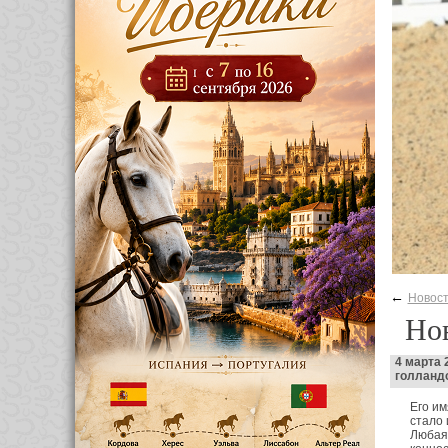
←
Новос
Нов
4 марта 
голланд
Его им
стало 
Любая