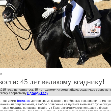
ти
ости: 45 лет великому всаднику!
2015 года исполнилось 45 лет одному из величайших всадников современн
скому спортсмену
Эдварду
Галу
.
я, как и имя
Тотиласа
, долгое время бывшего его боевым товарищем на манеж
именем нарицательным, а любое появление на публике вызывает бурю обсуж
 новая
лошадь
, попавшая в работу к Галу, автоматически попадает в фокус