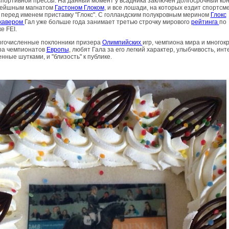
портивной прессы. На данный момент у всадника заключен долгосрочный кон
жейшным магнатом
Гастоном Глоком
, и все лошади, на которых ездит спортсме
перед именем приставку "Глокс". С голландским полукровным мерином
Глокс
кавером
Гал уже больше года занимает третью строчку мирового
рейтинга
по
е FEI.
огочисленные поклонники призера
Олимпийских
игр, чемпиона мира и многок
ра чемпионатов
Европы
, любят Гала за его легкий характер, улыбчивость, инт
нные шутками, и "близость" к публике.