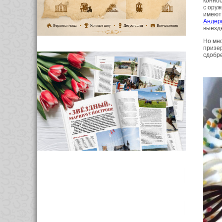
коннос
с ору
имеют 
Андер
выездк
Но мн
призе
сдобре