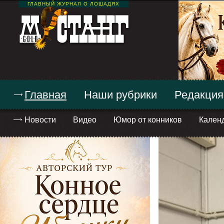
ГЛАВНЫЙ ЖУРНАЛ О ЛОШАДЯХ
Главная
Наши рубрики
Редакция
Новости
Видео
Юмор от конников
Кален