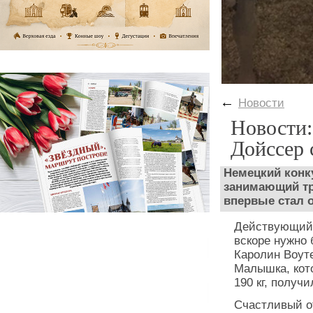
←
Новости
Новости:
Дойссер 
Немецкий конк
занимающий тре
впервые стал 
Действующий
вскоре нужно 
Каролин Воут
Малышка, кото
190 кг, получ
Счастливый о