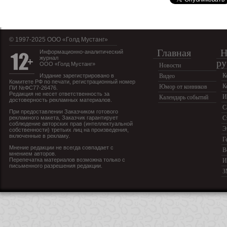
© 1997-2025 OOO «Голд Мустанг»
Главная
Н
Информационно-аналитический
журнал
ру
ООО «Голд Мустанг»
Новости
К
Издание зарегистрировано в
Видео
Комитете РФ по печати, регистрационный номер
К
Юмор от конников
ПИ №ФС77-26476.
Редакция не несет ответственность за
И
Календарь событий
достоверность рекламных материалов.
С
При предоставлении Заказчиком готового
рекламного макета, Заказчик гарантирует
С
соблюдение авторских прав (интеллектуальной
Э
собственности) третьих лиц на произведения,
включенные в рекламу.
Г
Мнение редакции не всегда совпадает с
В
мнением авторов.
Перепечатка материалов возможна только с
И
письменного разрешения редакции.
З