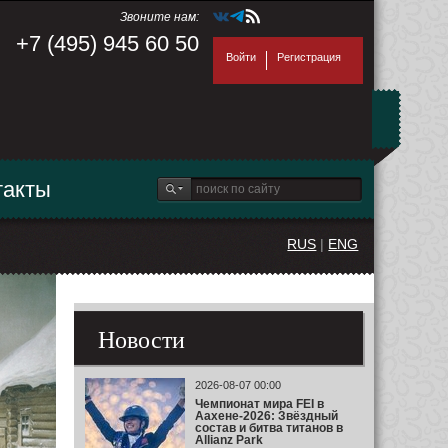
Звоните нам:
+7 (495) 945 60 50
Войти
Регистрация
такты
RUS
|
ENG
Новости
2026-08-07 00:00
Чемпионат мира FEI в
Аахене-2026: Звёздный
состав и битва титанов в
Allianz Park