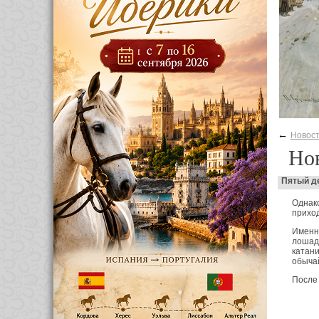
←
Новос
Нов
Пятый д
Однако
приход
Именно
лошад
катан
обыча
После 