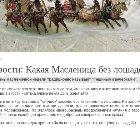
ти
ости: Какая Масленица без лошад
ень масленичной недели традиционно называют "Тёщиными вечерками".
 примечателен этот день не только тем, что в пятницу с ответным визитом т
ила в гости к зятю,а блины пекла дочь, жена зятя.
 в пятницу катание с "катушек" заменялось катанием на лошадях. На запр
ьми санях ездили все жители деревни, однако ключевым моментом стано
ие молодоженов, что являлось своеобразным продолжением катания с горо
й означал всеобщее признание и одобрение совершившегося союза.
катания на лошадях принято было посещать всех тех, кто гулял на свадьбе.