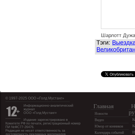
Шарлотт Дужа
Тэги:
Выездк
Великобрита
© 1997-2025 OOO «Голд Мустанг»
Главная
Н
Информационно-аналитический
журнал
ру
ООО «Голд Мустанг»
Новости
К
Издание зарегистрировано в
Видео
Комитете РФ по печати, регистрационный номер
К
Юмор от конников
ПИ №ФС77-26476.
Редакция не несет ответственность за
И
Календарь событий
достоверность рекламных материалов.