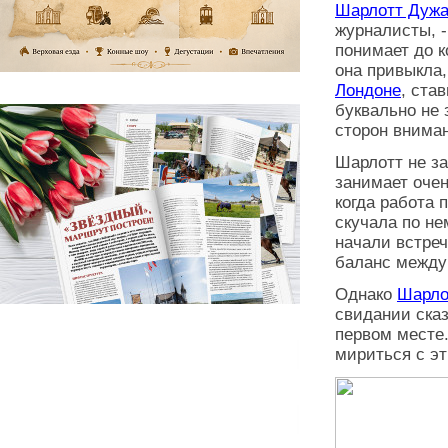
Шарлотт Дуж
журналисты, -
понимает до к
она привыкла
Лондоне
, ста
буквально не 
сторон внима
Шарлотт не за
занимает оче
когда работа 
скучала по не
начали встреч
баланс между
Однако
Шарл
свидании сказ
первом месте.
мириться с эт