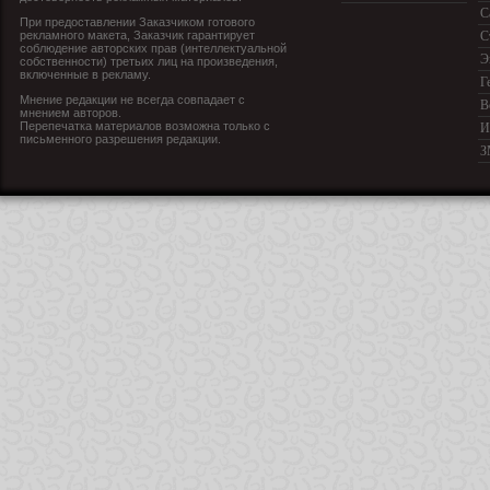
С
При предоставлении Заказчиком готового
рекламного макета, Заказчик гарантирует
С
соблюдение авторских прав (интеллектуальной
Э
собственности) третьих лиц на произведения,
включенные в рекламу.
Г
Мнение редакции не всегда совпадает с
В
мнением авторов.
Перепечатка материалов возможна только с
И
письменного разрешения редакции.
З