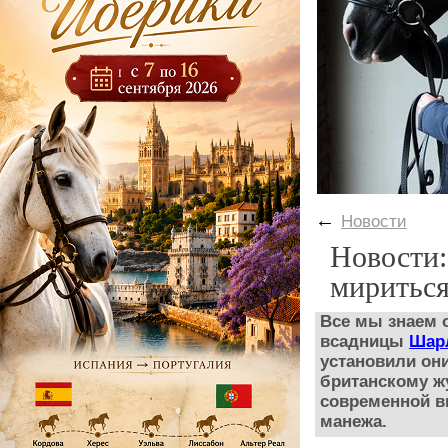
←
Новости
Новости
мириться
Все мы знаем 
всадницы
Шар
установили он
британскому ж
современной в
манежа.