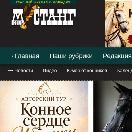
ГЛАВНЫЙ ЖУРНАЛ О ЛОШАДЯХ
Главная
Наши рубрики
Редакция
Новости
Видео
Юмор от конников
Кален