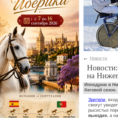
←
Новости
Новости:
на Ниже
Ипподром в Ни
беговой сезон.
Зрители
, вхо
смогут увиде
рысистых пор
выездке
, а н