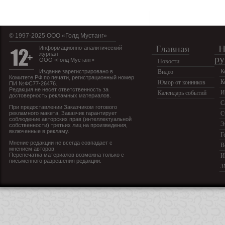
© 1997-2025 OOO «Голд Мустанг»
Главная
Н
Информационно-аналитический
журнал
ру
ООО «Голд Мустанг»
Новости
К
Издание зарегистрировано в
Видео
Комитете РФ по печати, регистрационный номер
К
Юмор от конников
ПИ №ФС77-26476.
Редакция не несет ответственность за
И
Календарь событий
достоверность рекламных материалов.
С
При предоставлении Заказчиком готового
рекламного макета, Заказчик гарантирует
С
соблюдение авторских прав (интеллектуальной
Э
собственности) третьих лиц на произведения,
включенные в рекламу.
Г
Мнение редакции не всегда совпадает с
В
мнением авторов.
Перепечатка материалов возможна только с
И
письменного разрешения редакции.
З