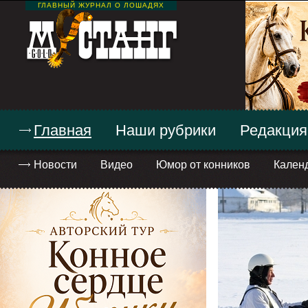
ГЛАВНЫЙ ЖУРНАЛ О ЛОШАДЯХ
Главная
Наши рубрики
Редакция
Новости
Видео
Юмор от конников
Кален