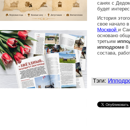
санях с Дедом
будет интерес
История этог
свое начало в
Москвой
и Са
основано обще
третьим
ипп
ипподроме
8
состава, рабо
Тэги:
Ипподр