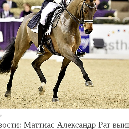
ти
ости: Маттиас Александр Рат выи