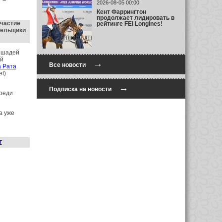
2026-08-05 00:00
Кент Фаррингтон
продолжает лидировать в
участие
рейтинге FEI Longines!
лельщики
лошадей
ий
→
Все новости
 Рата
t)
→
Подписка на новости
среди
а уже
т