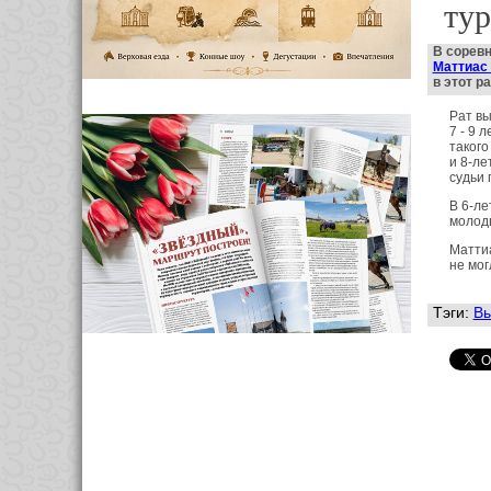
тур
В соревн
Маттиас
в этот р
Рат вы
7 - 9 
такого
и 8-ле
судьи 
В 6-ле
молоды
Маттиа
не мог
Тэги:
Вы