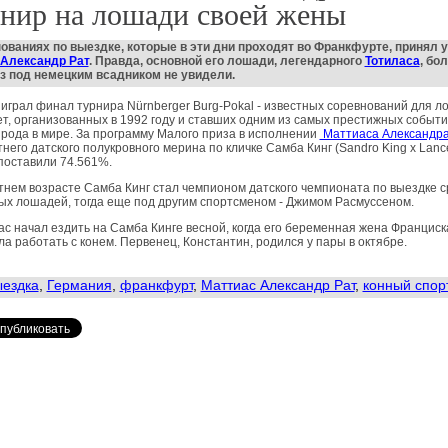
нир на лошади своей жены
ованиях по выездке, которые в эти дни проходят во Франкфурте, принял 
 Александр Рат
. Правда, основной его лошади, легендарного
Тотиласа
, бо
аз под немецким
всадником
не увидели.
играл финал турнира Nürnberger Burg-Pokal - известных соревнований для 
лет, организованных в 1992 году и ставших одним из самых престижных событ
 рода в мире. За программу Малого приза в исполнении
Маттиаса Александра
тнего датского полукровного мерина по кличке Самба Кинг (Sandro King x Lance
поставили 74.561%.
тнем возрасте Самба Кинг стал чемпионом датского чемпионата по выездке 
х лошадей, тогда еще под другим спортсменом - Джимом Расмуссеном.
с начал ездить на Самба Кинге весной, когда его беременная жена Франциск
ла работать с конем. Первенец, Константин, родился у пары в октябре.
ездка
,
Германия
,
франкфурт
,
Маттиас Александр Рат
,
конный спор