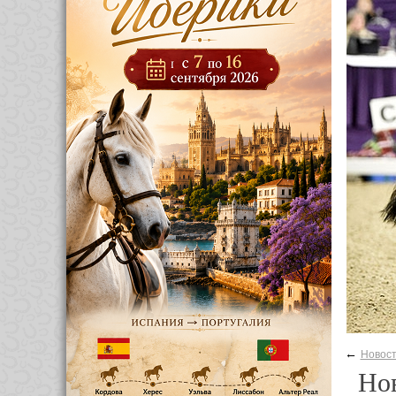
←
Новос
Нов