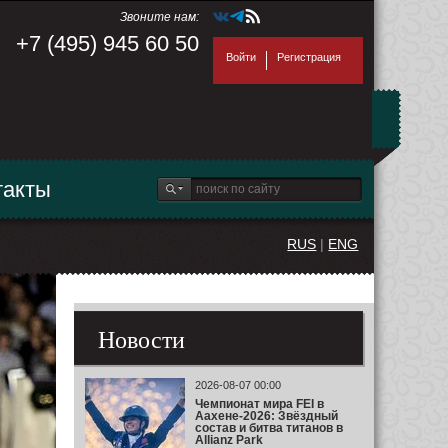
Звоните нам:
+7 (495) 945 60 50
Войти
Регистрация
такты
RUS
|
ENG
Новости
2026-08-07 00:00
Чемпионат мира FEI в
Аахене-2026: Звёздный
состав и битва титанов в
Allianz Park