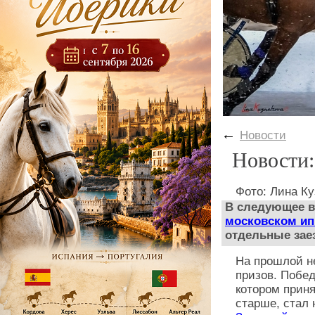
←
Новости
Новости:
Фото: Лина К
В следующее в
московском и
отдельные за
На прошлой н
призов. Побе
котором прин
старше, стал