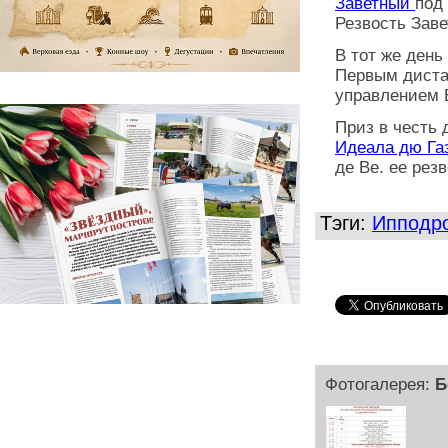
Заветный
под
Резвость Заве
В тот же день
Первым диста
управлением В
Приз в честь 
Идеала дю Га
де Ве. ее резв
Тэги:
Ипподр
Фотогалерея:
Б