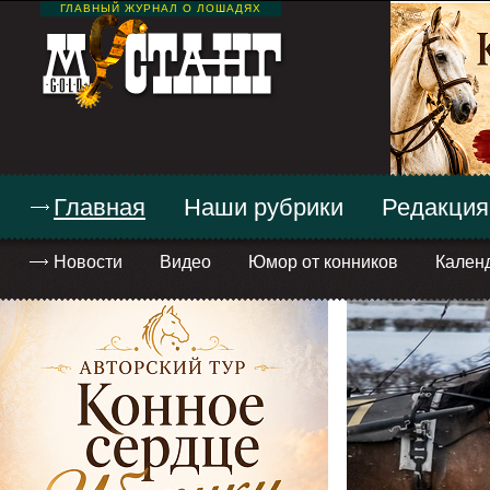
ГЛАВНЫЙ ЖУРНАЛ О ЛОШАДЯХ
Главная
Наши рубрики
Редакция
Новости
Видео
Юмор от конников
Кален