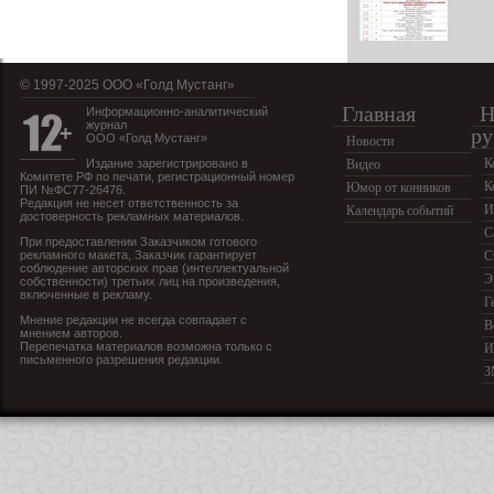
© 1997-2025 OOO «Голд Мустанг»
Главная
Н
Информационно-аналитический
журнал
ру
ООО «Голд Мустанг»
Новости
К
Издание зарегистрировано в
Видео
Комитете РФ по печати, регистрационный номер
К
Юмор от конников
ПИ №ФС77-26476.
Редакция не несет ответственность за
И
Календарь событий
достоверность рекламных материалов.
С
При предоставлении Заказчиком готового
рекламного макета, Заказчик гарантирует
С
соблюдение авторских прав (интеллектуальной
Э
собственности) третьих лиц на произведения,
включенные в рекламу.
Г
Мнение редакции не всегда совпадает с
В
мнением авторов.
Перепечатка материалов возможна только с
И
письменного разрешения редакции.
З