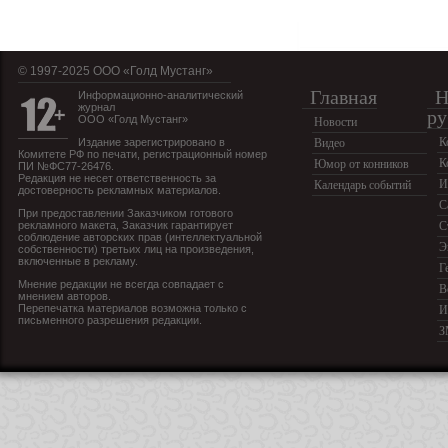
© 1997-2025 OOO «Голд Мустанг»
Главная
Н
Информационно-аналитический
журнал
ру
ООО «Голд Мустанг»
Новости
К
Издание зарегистрировано в
Видео
Комитете РФ по печати, регистрационный номер
К
Юмор от конников
ПИ №ФС77-26476.
Редакция не несет ответственность за
И
Календарь событий
достоверность рекламных материалов.
С
При предоставлении Заказчиком готового
рекламного макета, Заказчик гарантирует
С
соблюдение авторских прав (интеллектуальной
Э
собственности) третьих лиц на произведения,
включенные в рекламу.
Г
Мнение редакции не всегда совпадает с
В
мнением авторов.
Перепечатка материалов возможна только с
И
письменного разрешения редакции.
З