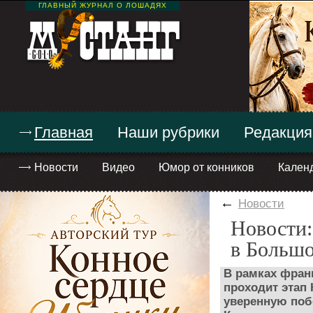
ГЛАВНЫЙ ЖУРНАЛ О ЛОШАДЯХ
Главная
Наши рубрики
Редакция
Новости
Видео
Юмор от конников
Кален
←
Новости
Новости:
в Большо
В рамках фран
проходит этап
уверенную поб