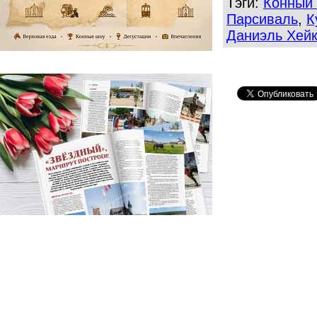
Тэги:
Конный 
Парсиваль
,
К
Даниэль Хей