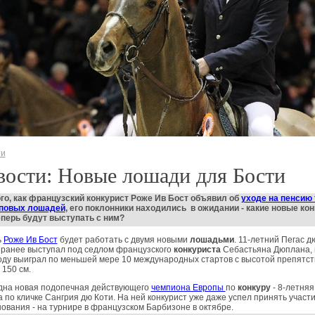
ти
ости: Новые лошади для Бости
го, как французский
конкурист
Роже Ив Бост объявил об
уходе на пенсию 
оповых лошадей
, его поклонники находились в ожидании - какие новые
кон
перь будут выступать с ним?
ь
Роже Ив Бост
будет работать с двумя новыми
лошадьми
. 11-летний Пегас д
 ранее выступал под седлом французского
конкуриста
Себастьяна Дюплана, 
оду выиграл по меньшей мере 10 международных стартов с высотой препятст
 150 см.
дна новая подопечная действующего
чемпиона Европы
по
конкуру
- 8-летняя
 по кличке Сангрия дю Коти. На ней конкурист уже даже успел принять участи
ования - на турнире в французском Барбизоне в октябре.