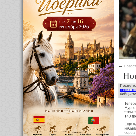
←
Новос
Нов
После то
своих т
бойцы те
Тепер
Мурье
этом г
140 до
Еще о
кобыла
соревн