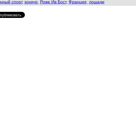
нный спорт
,
конкур
,
Роже Ив Бост
,
Франция
,
лошади