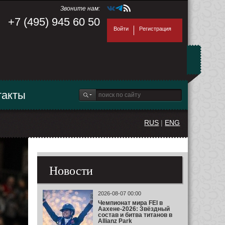
Звоните нам:
+7 (495) 945 60 50
Войти
Регистрация
такты
RUS
|
ENG
Новости
2026-08-07 00:00
Чемпионат мира FEI в
Аахене-2026: Звёздный
состав и битва титанов в
Allianz Park