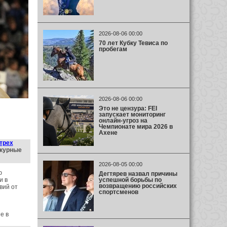
2026-08-06 00:00
70 лет Кубку Тевиса по
пробегам
2026-08-06 00:00
Это не цензура: FEI
запускает мониторинг
онлайн-угроз на
Чемпионате мира 2026 в
Ахене
трех
курные
2026-08-05 00:00
ю
Дегтярев назвал причины
успешной борьбы по
и в
возвращению российских
вий от
спортсменов
е в