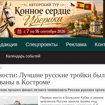
дакция
Спецпроекты
Реклама
Кон
Календарь событий
ти
ости: Лучшие русские тройки бы
ваны в Костроме
роме прошел финал летнего чемпионата России русских троек
Первое место в Большом Кубке и звание
чемпиона России заняла тройка под