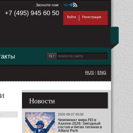
Звоните нам:
+7 (495) 945 60 50
Войти
Регистрация
такты
RUS
|
ENG
ли
Новости
.
2026-08-07 00:00
Чемпионат мира FEI в
Аахене-2026: Звёздный
состав и битва титанов в
Allianz Park