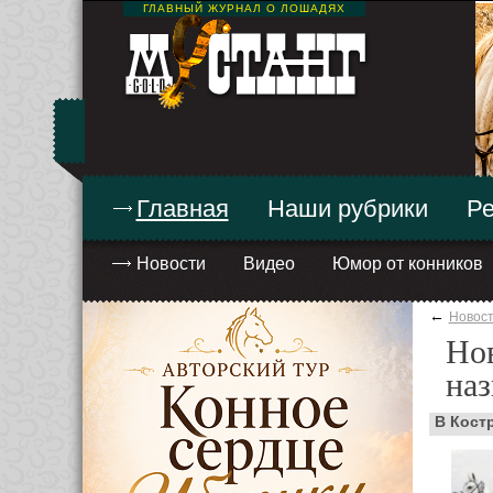
ГЛАВНЫЙ ЖУРНАЛ О ЛОШАДЯХ
Главная
Наши рубрики
Ре
Новости
Видео
Юмор от конников
←
Новос
Нов
наз
В Кост