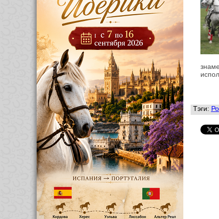
знаме
испол
Тэги:
Ро