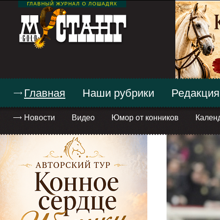
ГЛАВНЫЙ ЖУРНАЛ О ЛОШАДЯХ
Главная
Наши рубрики
Редакция
Новости
Видео
Юмор от конников
Кален