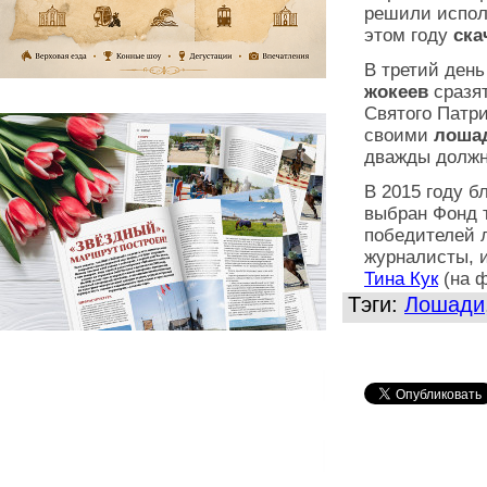
решили исполн
этом году
ска
В третий ден
жокеев
сразя
Святого Патр
своими
лоша
дважды должн
В 2015 году 
выбран Фонд
победителей 
журналисты, 
Тина Кук
(на ф
Тэги:
Лошади