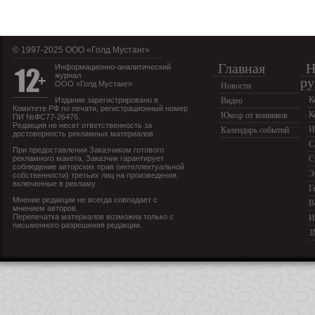
© 1997-2025 OOO «Голд Мустанг»
Главная
Н
Информационно-аналитический
журнал
ру
ООО «Голд Мустанг»
Новости
К
Издание зарегистрировано в
Видео
Комитете РФ по печати, регистрационный номер
К
Юмор от конников
ПИ №ФС77-26476.
Редакция не несет ответственность за
И
Календарь событий
достоверность рекламных материалов.
С
При предоставлении Заказчиком готового
рекламного макета, Заказчик гарантирует
С
соблюдение авторских прав (интеллектуальной
Э
собственности) третьих лиц на произведения,
включенные в рекламу.
Г
Мнение редакции не всегда совпадает с
В
мнением авторов.
Перепечатка материалов возможна только с
И
письменного разрешения редакции.
З