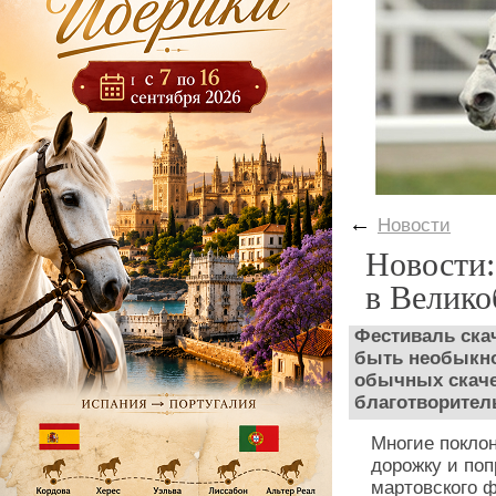
←
Новости
Новости:
в Велико
Фестиваль ска
быть необыкн
обычных скаче
благотворител
Многие покло
дорожку и поп
мартовского 